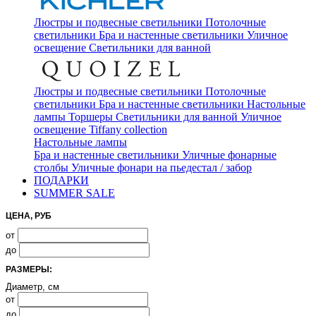
Люстры и подвесные светильники
Потолочные
светильники
Бра и настенные светильники
Уличное
освещение
Светильники для ванной
Люстры и подвесные светильники
Потолочные
светильники
Бра и настенные светильники
Настольные
лампы
Торшеры
Светильники для ванной
Уличное
освещение
Tiffany collection
Настольные лампы
Бра и настенные светильники
Уличные фонарные
столбы
Уличные фонари на пьедестал / забор
ПОДАРКИ
SUMMER SALE
ЦЕНА, РУБ
от
до
РАЗМЕРЫ:
Диаметр, см
от
до