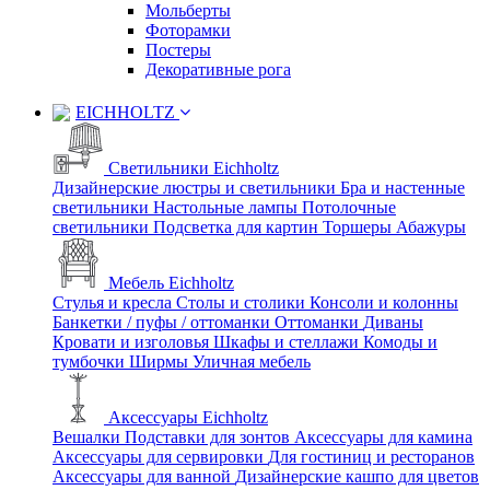
Мольберты
Фоторамки
Постеры
Декоративные рога
EICHHOLTZ
Светильники Eichholtz
Дизайнерские люстры и светильники
Бра и настенные
светильники
Настольные лампы
Потолочные
светильники
Подсветка для картин
Торшеры
Абажуры
Мебель Eichholtz
Стулья и кресла
Столы и столики
Консоли и колонны
Банкетки / пуфы / оттоманки
Оттоманки
Диваны
Кровати и изголовья
Шкафы и стеллажи
Комоды и
тумбочки
Ширмы
Уличная мебель
Аксессуары Eichholtz
Вешалки
Подставки для зонтов
Аксессуары для камина
Аксессуары для сервировки
Для гостиниц и ресторанов
Аксессуары для ванной
Дизайнерские кашпо для цветов