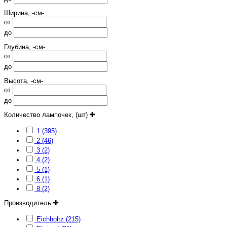
Ширина, -см-
от
до
Глубина, -см-
от
до
Высота, -см-
от
до
Количество лампочек, (шт)
1 (395)
2 (46)
3 (2)
4 (2)
5 (1)
6 (1)
8 (2)
Производитель
Eichholtz (215)