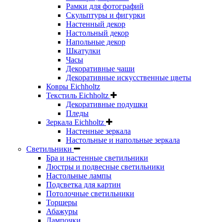
Рамки для фотографий
Скульптуры и фигурки
Настенный декор
Настольный декор
Напольные декор
Шкатулки
Часы
Декоративные чаши
Декоративные искусственные цветы
Ковры Eichholtz
Текстиль Eichholtz
Декоративные подушки
Пледы
Зеркала Eichholtz
Настенные зеркала
Настольные и напольные зеркала
Светильники
Бра и настенные светильники
Люстры и подвесные светильники
Настольные лампы
Подсветка для картин
Потолочные светильники
Торшеры
Абажуры
Лампочки