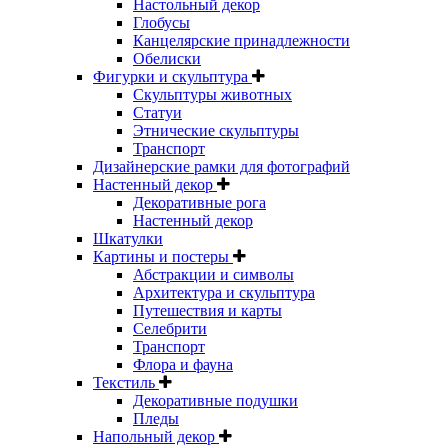
Настольный декор
Глобусы
Канцелярские принадлежности
Обелиски
Фигурки и скульптура
Скульптуры животных
Статуи
Этнические скульптуры
Транспорт
Дизайнерские рамки для фотографий
Настенный декор
Декоративные рога
Настенный декор
Шкатулки
Картины и постеры
Абстракции и символы
Архитектура и скульптура
Путешествия и карты
Селебрити
Транспорт
Флора и фауна
Текстиль
Декоративные подушки
Пледы
Напольный декор