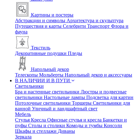
Картины и постеры
Абстракции и символы
Архитектура и скульптура
Путешествия и карты
Селебрити
Транспорт
Флора и
фауна
Текстиль
Декоративные подушки
Пледы
Напольный декор
Телескопы
Мольберты
Напольный декор и аксессуары
В НАЛИЧИИ И В ПУТИ
Светильники
Бра и настенные светильники
Люстры и подвесные
светильники
Настольные лампы
Подсветка для картин
Потолочные светильники
Торшеры
Светильники для
ванной
Уличный и ландшафтный свет
Мебель
Стулья
Кресла
Офисные стулья и кресла
Банкетки и
пуфы
Столы и столики
Комоды и тумбы
Консоли
Шкафы и стеллажи
Диваны
Зеркала