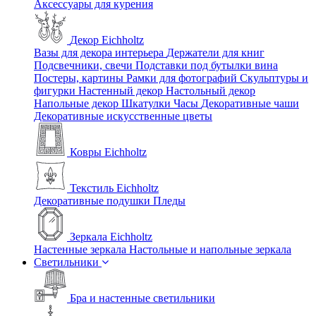
Аксессуары для курения
Декор Eichholtz
Вазы для декора интерьера
Держатели для книг
Подсвечники, свечи
Подставки под бутылки вина
Постеры, картины
Рамки для фотографий
Скульптуры и
фигурки
Настенный декор
Настольный декор
Напольные декор
Шкатулки
Часы
Декоративные чаши
Декоративные искусственные цветы
Ковры Eichholtz
Текстиль Eichholtz
Декоративные подушки
Пледы
Зеркала Eichholtz
Настенные зеркала
Настольные и напольные зеркала
Светильники
Бра и настенные светильники