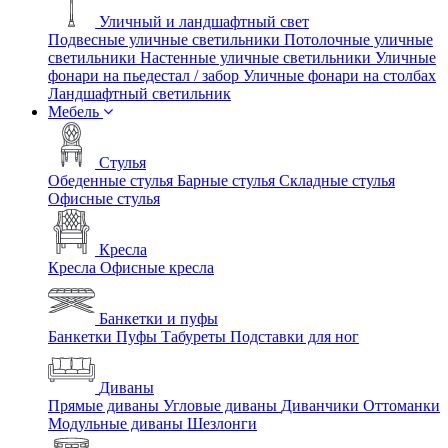
Уличный и ландшафтный свет
Подвесные уличные светильники
Потолочные уличные
светильники
Настенные уличные светильники
Уличные
фонари на пьедестал / забор
Уличные фонари на столбах
Ландшафтный светильник
Мебель
Стулья
Обеденные стулья
Барные стулья
Складные стулья
Офисные стулья
Кресла
Кресла
Офисные кресла
Банкетки и пуфы
Банкетки
Пуфы
Табуреты
Подставки для ног
Диваны
Прямые диваны
Угловые диваны
Диванчики
Оттоманки
Модульные диваны
Шезлонги