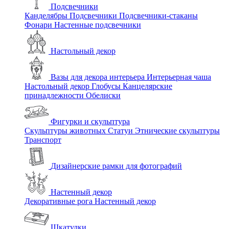
Подсвечники
Канделябры
Подсвечники
Подсвечники-стаканы
Фонари
Настенные подсвечники
Настольный декор
Вазы для декора интерьера
Интерьерная чаша
Настольный декор
Глобусы
Канцелярские
принадлежности
Обелиски
Фигурки и скульптура
Скульптуры животных
Статуи
Этнические скульптуры
Транспорт
Дизайнерские рамки для фотографий
Настенный декор
Декоративные рога
Настенный декор
Шкатулки