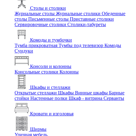
Столы и столики
Журнальные столы
Журнальные столики
Обеденные
столы
Письменные столы
Приставные столики
Сервировочные столики
Столики-табуреты
Комоды и тумбочки
Тумба прикроватная
Тумбы под телевизор
Комоды
Сундуки
Консоли и колонны
Консольные столики
Колонны
Шкафы и стеллажи
Открытые стеллажи
Шкафы
Винные шкафы
Барные
стойки
Настенные полки
Шкаф - витрина
Серванты
Кровати и изголовья
Ширмы
Уличная мебель