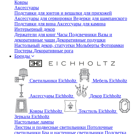
Ковры
Аксессуары
Подставки для зонтов и вешалки для прихожей
Аксессуары для сервировки
Ведерки для шампанского
Подставки для вина
Аксессуары для камина
Интерьерный декор
Держатели для книг
Часы
Подсвечники
Вазы и
декоративные чаши
Декоративные подушки
Настольный декор, статуэтки
Мольберты
Фоторамки
Постеры
Декоративные рога
Бренды
Светильники Eichholtz
Мебель Eichholtz
Аксессуары Eichholtz
Декор Eichholtz
Ковры Eichholtz
Текстиль Eichholtz
Зеркала Eichholtz
Настольные лампы
Люстры и подвесные светильники
Потолочные
светильники
Бра и настенные светильники
Подсветка