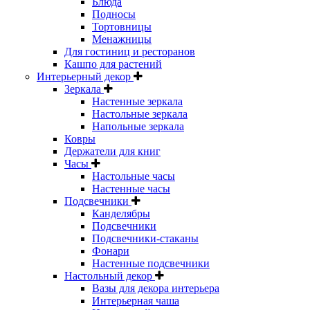
Блюда
Подносы
Тортовницы
Менажницы
Для гостиниц и ресторанов
Кашпо для растений
Интерьерный декор
Зеркала
Настенные зеркала
Настольные зеркала
Напольные зеркала
Ковры
Держатели для книг
Часы
Настольные часы
Настенные часы
Подсвечники
Канделябры
Подсвечники
Подсвечники-стаканы
Фонари
Настенные подсвечники
Настольный декор
Вазы для декора интерьера
Интерьерная чаша