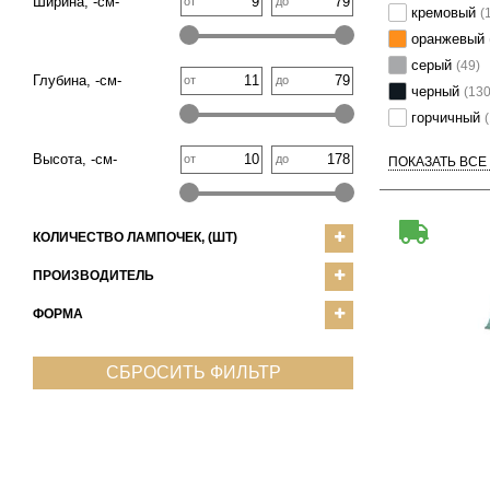
Ширина, -см-
от
до
кремовый
(
оранжевый
серый
(49)
Глубина, -см-
от
до
черный
(130
горчичный
(
Высота, -см-
от
до
ПОКАЗАТЬ ВСЕ
КОЛИЧЕСТВО ЛАМПОЧЕК, (ШТ)
ПРОИЗВОДИТЕЛЬ
ФОРМА
СБРОСИТЬ ФИЛЬТР