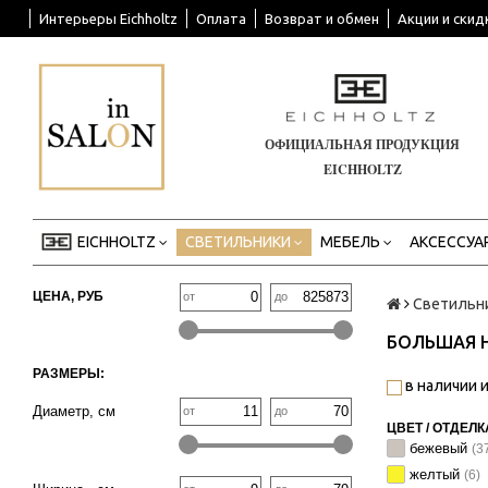
Интерьеры Eichholtz
Оплата
Возврат и обмен
Акции и скид
ОФИЦИАЛЬНАЯ ПРОДУКЦИЯ
EICHHOLTZ
EICHHOLTZ
СВЕТИЛЬНИКИ
МЕБЕЛЬ
АКСЕССУА
ЦЕНА, РУБ
от
до
Светильн
БОЛЬШАЯ 
РАЗМЕРЫ:
в наличии и
Диаметр, см
от
до
ЦВЕТ / ОТДЕЛК
бежевый
(3
желтый
(6)