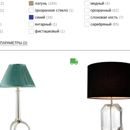
латунь
медный
12)
(184)
(4)
прозрачное стекло
прозрачный
(1)
(1)
(62)
синий
слоновая кость
(18)
(7)
янтарный
серебряный
)
(1)
(85)
фисташковый
1)
(1)
 ПАРАМЕТРЫ
(2)