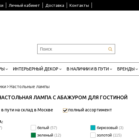
ки
Личный кабинет
Доставка
Контакты
РЫ
ИНТЕРЬЕРНЫЙ ДЕКОР
В НАЛИЧИИ И В ПУТИ
БРЕНДЫ
ики
Настольные лампы
НАСТОЛЬНАЯ ЛАМПА С АБАЖУРОМ ДЛЯ ГОСТИНОЙ
 в пути на склад в Москве
полный ассортимент
А:
белый
бирюзовый
7)
(57)
(3)
зеленый
золотой
(12)
(115)