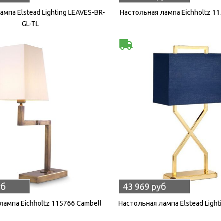
мпа Elstead Lighting LEAVES-BR-
Настольная лампа Eichholtz 1
GL-TL
уб
43 969 руб
лампа Eichholtz 115766 Cambell
Настольная лампа Elstead Ligh