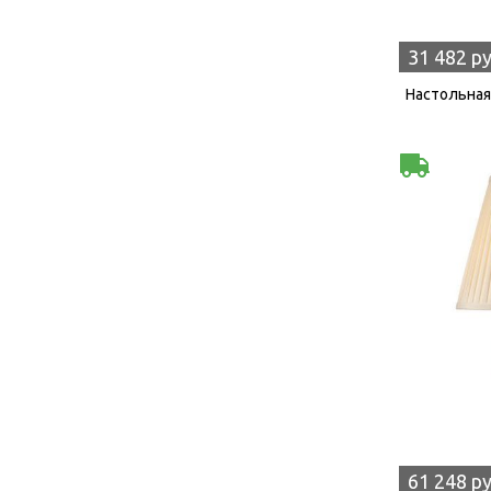
31 482 р
Настольная 
61 248 р