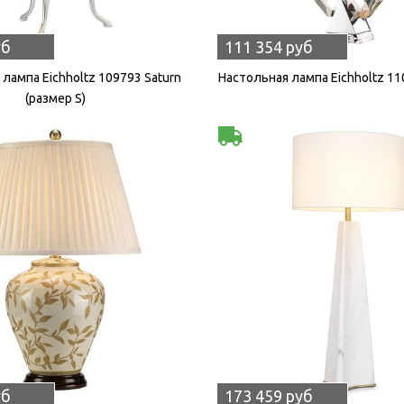
уб
111 354 руб
лампа Eichholtz 109793 Saturn
Настольная лампа Eichholtz 11
(размер S)
уб
173 459 руб