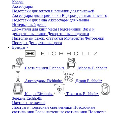
Ковры
Аксессуары
Подставки для зонтов и вешалки для прихожей
Аксессуары для сервировки
Ведерки для шампанского
Подставки для вина
Аксессуары для камина
Интерьерный декор
Держатели для книг
Часы
Подсвечники
Вазы и
декоративные чаши
Декоративные подушки
Настольный декор, статуэтки
Мольберты
Фоторамки
Постеры
Декоративные рога
Бренды
Светильники Eichholtz
Мебель Eichholtz
Аксессуары Eichholtz
Декор Eichholtz
Ковры Eichholtz
Текстиль Eichholtz
Зеркала Eichholtz
Настольные лампы
Люстры и подвесные светильники
Потолочные
светильники
Бра и настенные светильники
Подсветка