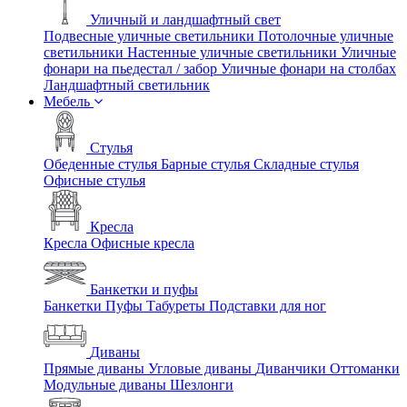
Уличный и ландшафтный свет
Подвесные уличные светильники
Потолочные уличные
светильники
Настенные уличные светильники
Уличные
фонари на пьедестал / забор
Уличные фонари на столбах
Ландшафтный светильник
Мебель
Стулья
Обеденные стулья
Барные стулья
Складные стулья
Офисные стулья
Кресла
Кресла
Офисные кресла
Банкетки и пуфы
Банкетки
Пуфы
Табуреты
Подставки для ног
Диваны
Прямые диваны
Угловые диваны
Диванчики
Оттоманки
Модульные диваны
Шезлонги