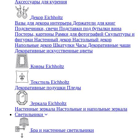
Аксессуары для курения
Декор Eichholtz
Вазы для декора интерьера
Держатели для книг
Подсвечники, свечи
Подставки под бутылки вина
Постеры, картины
Рамки для фотографий
Скульптуры и
фигурки
Настенный декор
Настольный декор
Напольные декор
Шкатулки
Часы
Декоративные чаши
Декоративные искусственные цветы
Ковры Eichholtz
Текстиль Eichholtz
Декоративные подушки
Пледы
Зеркала Eichholtz
Настенные зеркала
Настольные и напольные зеркала
Светильники
Бра и настенные светильники