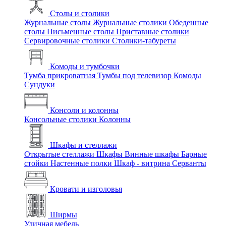
Столы и столики
Журнальные столы
Журнальные столики
Обеденные
столы
Письменные столы
Приставные столики
Сервировочные столики
Столики-табуреты
Комоды и тумбочки
Тумба прикроватная
Тумбы под телевизор
Комоды
Сундуки
Консоли и колонны
Консольные столики
Колонны
Шкафы и стеллажи
Открытые стеллажи
Шкафы
Винные шкафы
Барные
стойки
Настенные полки
Шкаф - витрина
Серванты
Кровати и изголовья
Ширмы
Уличная мебель