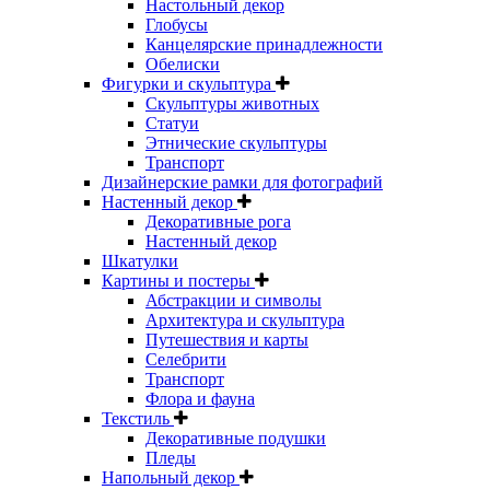
Настольный декор
Глобусы
Канцелярские принадлежности
Обелиски
Фигурки и скульптура
Скульптуры животных
Статуи
Этнические скульптуры
Транспорт
Дизайнерские рамки для фотографий
Настенный декор
Декоративные рога
Настенный декор
Шкатулки
Картины и постеры
Абстракции и символы
Архитектура и скульптура
Путешествия и карты
Селебрити
Транспорт
Флора и фауна
Текстиль
Декоративные подушки
Пледы
Напольный декор