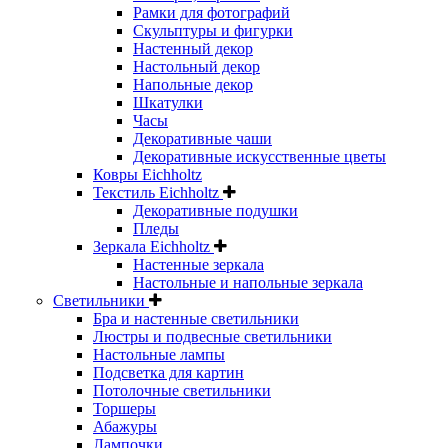
Рамки для фотографий
Скульптуры и фигурки
Настенный декор
Настольный декор
Напольные декор
Шкатулки
Часы
Декоративные чаши
Декоративные искусственные цветы
Ковры Eichholtz
Текстиль Eichholtz
Декоративные подушки
Пледы
Зеркала Eichholtz
Настенные зеркала
Настольные и напольные зеркала
Светильники
Бра и настенные светильники
Люстры и подвесные светильники
Настольные лампы
Подсветка для картин
Потолочные светильники
Торшеры
Абажуры
Лампочки