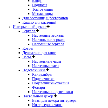
Блюда
Подносы
Тортовницы
Менажницы
Для гостиниц и ресторанов
Кашпо для растений
Интерьерный декор
Зеркала
Настенные зеркала
Настольные зеркала
Напольные зеркала
Ковры
Держатели для книг
Часы
Настольные часы
Настенные часы
Подсвечники
Канделябры
Подсвечники
Подсвечники-стаканы
Фонари
Настенные подсвечники
Настольный декор
Вазы для декора интерьера
Интерьерная чаша