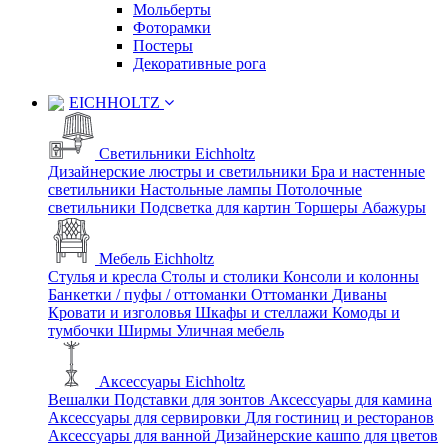
Мольберты
Фоторамки
Постеры
Декоративные рога
EICHHOLTZ
Светильники Eichholtz
Дизайнерские люстры и светильники
Бра и настенные
светильники
Настольные лампы
Потолочные
светильники
Подсветка для картин
Торшеры
Абажуры
Мебель Eichholtz
Стулья и кресла
Столы и столики
Консоли и колонны
Банкетки / пуфы / оттоманки
Оттоманки
Диваны
Кровати и изголовья
Шкафы и стеллажи
Комоды и
тумбочки
Ширмы
Уличная мебель
Аксессуары Eichholtz
Вешалки
Подставки для зонтов
Аксессуары для камина
Аксессуары для сервировки
Для гостиниц и ресторанов
Аксессуары для ванной
Дизайнерские кашпо для цветов