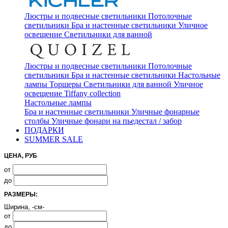
Люстры и подвесные светильники
Потолочные
светильники
Бра и настенные светильники
Уличное
освещение
Светильники для ванной
Люстры и подвесные светильники
Потолочные
светильники
Бра и настенные светильники
Настольные
лампы
Торшеры
Светильники для ванной
Уличное
освещение
Tiffany collection
Настольные лампы
Бра и настенные светильники
Уличные фонарные
столбы
Уличные фонари на пьедестал / забор
ПОДАРКИ
SUMMER SALE
ЦЕНА, РУБ
от
до
РАЗМЕРЫ:
Ширина, -см-
от
до