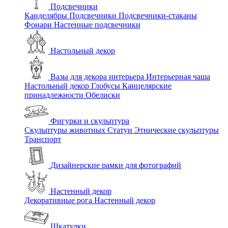
Подсвечники
Канделябры
Подсвечники
Подсвечники-стаканы
Фонари
Настенные подсвечники
Настольный декор
Вазы для декора интерьера
Интерьерная чаша
Настольный декор
Глобусы
Канцелярские
принадлежности
Обелиски
Фигурки и скульптура
Скульптуры животных
Статуи
Этнические скульптуры
Транспорт
Дизайнерские рамки для фотографий
Настенный декор
Декоративные рога
Настенный декор
Шкатулки