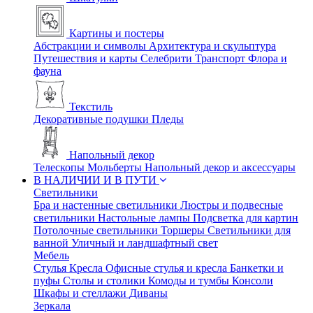
Картины и постеры
Абстракции и символы
Архитектура и скульптура
Путешествия и карты
Селебрити
Транспорт
Флора и
фауна
Текстиль
Декоративные подушки
Пледы
Напольный декор
Телескопы
Мольберты
Напольный декор и аксессуары
В НАЛИЧИИ И В ПУТИ
Светильники
Бра и настенные светильники
Люстры и подвесные
светильники
Настольные лампы
Подсветка для картин
Потолочные светильники
Торшеры
Светильники для
ванной
Уличный и ландшафтный свет
Мебель
Стулья
Кресла
Офисные стулья и кресла
Банкетки и
пуфы
Столы и столики
Комоды и тумбы
Консоли
Шкафы и стеллажи
Диваны
Зеркала