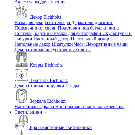
Аксессуары для курения
Декор Eichholtz
Вазы для декора интерьера
Держатели для книг
Подсвечники, свечи
Подставки под бутылки вина
Постеры, картины
Рамки для фотографий
Скульптуры и
фигурки
Настенный декор
Настольный декор
Напольные декор
Шкатулки
Часы
Декоративные чаши
Декоративные искусственные цветы
Ковры Eichholtz
Текстиль Eichholtz
Декоративные подушки
Пледы
Зеркала Eichholtz
Настенные зеркала
Настольные и напольные зеркала
Светильники
Бра и настенные светильники