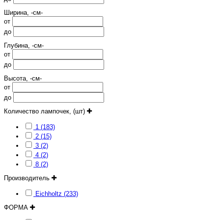
Ширина, -см-
от
до
Глубина, -см-
от
до
Высота, -см-
от
до
Количество лампочек, (шт)
1 (183)
2 (15)
3 (2)
4 (2)
8 (2)
Производитель
Eichholtz (233)
ФОРМА