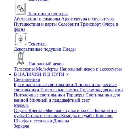
Картины и постеры
Абстракции и символы
Архитектура и скульптура
Путешествия и карты
Селебрити
Транспорт
Флора и
фауна
Текстиль
Декоративные подушки
Пледы
Напольный декор
Телескопы
Мольберты
Напольный декор и аксессуары
В НАЛИЧИИ И В ПУТИ
Светильники
Бра и настенные светильники
Люстры и подвесные
светильники
Настольные лампы
Подсветка для картин
Потолочные светильники
Торшеры
Светильники для
ванной
Уличный и ландшафтный свет
Мебель
Стулья
Кресла
Офисные стулья и кресла
Банкетки и
пуфы
Столы и столики
Комоды и тумбы
Консоли
Шкафы и стеллажи
Диваны
Зеркала