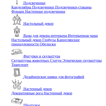
Подсвечники
Канделябры
Подсвечники
Подсвечники-стаканы
Фонари
Настенные подсвечники
Настольный декор
Вазы для декора интерьера
Интерьерная чаша
Настольный декор
Глобусы
Канцелярские
принадлежности
Обелиски
Фигурки и скульптура
Скульптуры животных
Статуи
Этнические скульптуры
Транспорт
Дизайнерские рамки для фотографий
Настенный декор
Декоративные рога
Настенный декор
Шкатулки