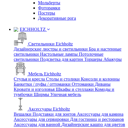
Мольберты
Фоторамки
Постеры
Декоративные рога
EICHHOLTZ
Светильники Eichholtz
Дизайнерские люстры и светильники
Бра и настенные
светильники
Настольные лампы
Потолочные
светильники
Подсветка для картин
Торшеры
Абажуры
Мебель Eichholtz
Стулья и кресла
Столы и столики
Консоли и колонны
Банкетки / пуфы / оттоманки
Оттоманки
Диваны
Кровати и изголовья
Шкафы и стеллажи
Комоды и
тумбочки
Ширмы
Уличная мебель
Аксессуары Eichholtz
Вешалки
Подставки для зонтов
Аксессуары для камина
Аксессуары для сервировки
Для гостиниц и ресторанов
Аксессуары для ванной
Дизайнерские кашпо для цветов