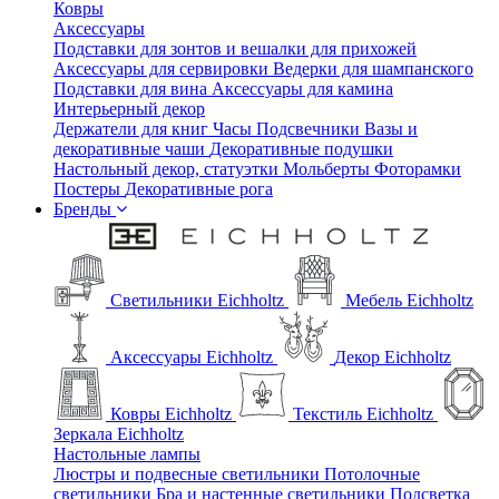
Ковры
Аксессуары
Подставки для зонтов и вешалки для прихожей
Аксессуары для сервировки
Ведерки для шампанского
Подставки для вина
Аксессуары для камина
Интерьерный декор
Держатели для книг
Часы
Подсвечники
Вазы и
декоративные чаши
Декоративные подушки
Настольный декор, статуэтки
Мольберты
Фоторамки
Постеры
Декоративные рога
Бренды
Светильники Eichholtz
Мебель Eichholtz
Аксессуары Eichholtz
Декор Eichholtz
Ковры Eichholtz
Текстиль Eichholtz
Зеркала Eichholtz
Настольные лампы
Люстры и подвесные светильники
Потолочные
светильники
Бра и настенные светильники
Подсветка