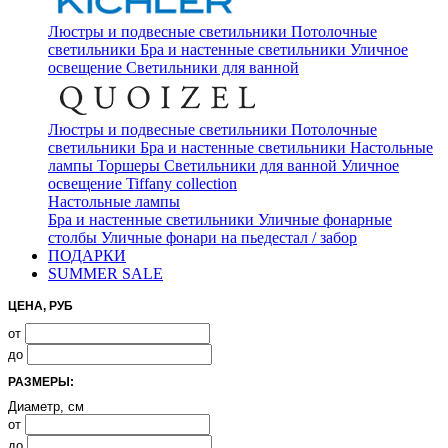
Люстры и подвесные светильники
Потолочные
светильники
Бра и настенные светильники
Уличное
освещение
Светильники для ванной
Люстры и подвесные светильники
Потолочные
светильники
Бра и настенные светильники
Настольные
лампы
Торшеры
Светильники для ванной
Уличное
освещение
Tiffany collection
Настольные лампы
Бра и настенные светильники
Уличные фонарные
столбы
Уличные фонари на пьедестал / забор
ПОДАРКИ
SUMMER SALE
ЦЕНА, РУБ
от
до
РАЗМЕРЫ:
Диаметр, см
от
до