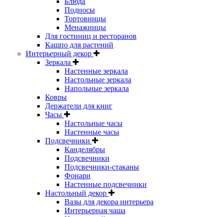
Блюда
Подносы
Тортовницы
Менажницы
Для гостиниц и ресторанов
Кашпо для растений
Интерьерный декор
Зеркала
Настенные зеркала
Настольные зеркала
Напольные зеркала
Ковры
Держатели для книг
Часы
Настольные часы
Настенные часы
Подсвечники
Канделябры
Подсвечники
Подсвечники-стаканы
Фонари
Настенные подсвечники
Настольный декор
Вазы для декора интерьера
Интерьерная чаша