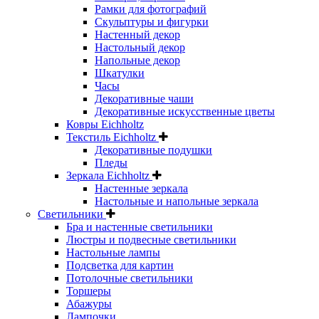
Рамки для фотографий
Скульптуры и фигурки
Настенный декор
Настольный декор
Напольные декор
Шкатулки
Часы
Декоративные чаши
Декоративные искусственные цветы
Ковры Eichholtz
Текстиль Eichholtz
Декоративные подушки
Пледы
Зеркала Eichholtz
Настенные зеркала
Настольные и напольные зеркала
Светильники
Бра и настенные светильники
Люстры и подвесные светильники
Настольные лампы
Подсветка для картин
Потолочные светильники
Торшеры
Абажуры
Лампочки