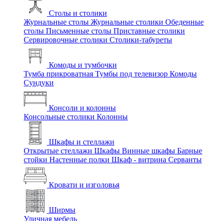
Столы и столики
Журнальные столы
Журнальные столики
Обеденные
столы
Письменные столы
Приставные столики
Сервировочные столики
Столики-табуреты
Комоды и тумбочки
Тумба прикроватная
Тумбы под телевизор
Комоды
Сундуки
Консоли и колонны
Консольные столики
Колонны
Шкафы и стеллажи
Открытые стеллажи
Шкафы
Винные шкафы
Барные
стойки
Настенные полки
Шкаф - витрина
Серванты
Кровати и изголовья
Ширмы
Уличная мебель