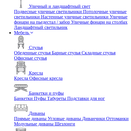
Уличный и ландшафтный свет
Подвесные уличные светильники
Потолочные уличные
светильники
Настенные уличные светильники
Уличные
фонари на пьедестал / забор
Уличные фонари на столбах
Ландшафтный светильник
Мебель
Стулья
Обеденные стулья
Барные стулья
Складные стулья
Офисные стулья
Кресла
Кресла
Офисные кресла
Банкетки и пуфы
Банкетки
Пуфы
Табуреты
Подставки для ног
Диваны
Прямые диваны
Угловые диваны
Диванчики
Оттоманки
Модульные диваны
Шезлонги