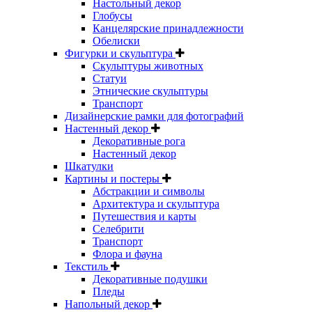
Настольный декор
Глобусы
Канцелярские принадлежности
Обелиски
Фигурки и скульптура
Скульптуры животных
Статуи
Этнические скульптуры
Транспорт
Дизайнерские рамки для фотографий
Настенный декор
Декоративные рога
Настенный декор
Шкатулки
Картины и постеры
Абстракции и символы
Архитектура и скульптура
Путешествия и карты
Селебрити
Транспорт
Флора и фауна
Текстиль
Декоративные подушки
Пледы
Напольный декор