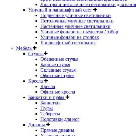
Люстры и потолочные светильники для ванн
Уличный и ландшафтный свет
Подвесные уличные светильники
Потолочные уличные светильники
Настенные уличные светильники
Уличные фонари на пьедестал / забор
Уличные фонари на столбах
Ландшафтный светильник
Мебель
Стулья
Обеденные стулья
Барные стулья
Складные стулья
Офисные стулья
Кресла
Кресла
Офисные кресла
Банкетки и пуфы
Банкетки
Пуфы
Табуреты
Подставки для ног
Диваны
Прямые диваны
Угловые диваны