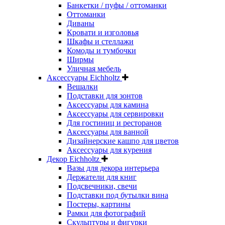
Банкетки / пуфы / оттоманки
Оттоманки
Диваны
Кровати и изголовья
Шкафы и стеллажи
Комоды и тумбочки
Ширмы
Уличная мебель
Аксессуары Eichholtz
Вешалки
Подставки для зонтов
Аксессуары для камина
Аксессуары для сервировки
Для гостиниц и ресторанов
Аксессуары для ванной
Дизайнерские кашпо для цветов
Аксессуары для курения
Декор Eichholtz
Вазы для декора интерьера
Держатели для книг
Подсвечники, свечи
Подставки под бутылки вина
Постеры, картины
Рамки для фотографий
Скульптуры и фигурки