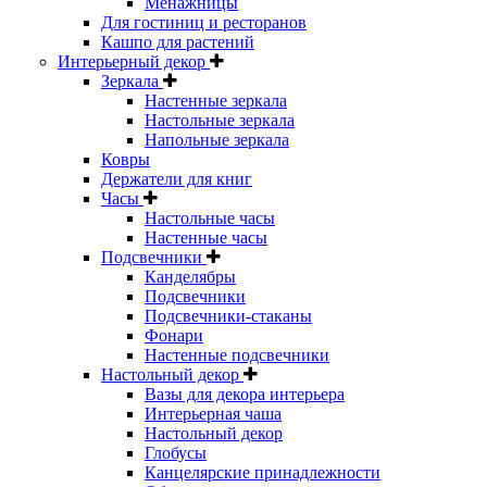
Менажницы
Для гостиниц и ресторанов
Кашпо для растений
Интерьерный декор
Зеркала
Настенные зеркала
Настольные зеркала
Напольные зеркала
Ковры
Держатели для книг
Часы
Настольные часы
Настенные часы
Подсвечники
Канделябры
Подсвечники
Подсвечники-стаканы
Фонари
Настенные подсвечники
Настольный декор
Вазы для декора интерьера
Интерьерная чаша
Настольный декор
Глобусы
Канцелярские принадлежности