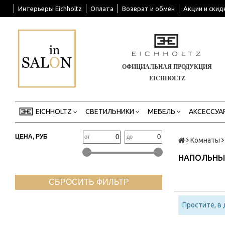
Интерьеры Eichholtz
Оплата
Возврат и обмен
Акции и скид
ОФИЦИАЛЬНАЯ ПРОДУКЦИЯ
EICHHOLTZ
EICHHOLTZ
СВЕТИЛЬНИКИ
МЕБЕЛЬ
АКСЕССУА
ЦЕНА, РУБ
от
до
Комнаты
НАПОЛЬНЫ
СБРОСИТЬ ФИЛЬТР
Простите, в