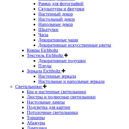
Рамки для фотографий
Скульптуры и фигурки
Настенный декор
Настольный декор
Напольные декор
Шкатулки
Часы
Декоративные чаши
Декоративные искусственные цветы
Ковры Eichholtz
Текстиль Eichholtz
Декоративные подушки
Пледы
Зеркала Eichholtz
Настенные зеркала
Настольные и напольные зеркала
Светильники
Бра и настенные светильники
Люстры и подвесные светильники
Настольные лампы
Подсветка для картин
Потолочные светильники
Торшеры
Абажуры
Лампочки