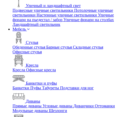
Уличный и ландшафтный свет
Подвесные уличные светильники
Потолочные уличные
светильники
Настенные уличные светильники
Уличные
фонари на пьедестал / забор
Уличные фонари на столбах
Ландшафтный светильник
Мебель
Стулья
Обеденные стулья
Барные стулья
Складные стулья
Офисные стулья
Кресла
Кресла
Офисные кресла
Банкетки и пуфы
Банкетки
Пуфы
Табуреты
Подставки для ног
Диваны
Прямые диваны
Угловые диваны
Диванчики
Оттоманки
Модульные диваны
Шезлонги