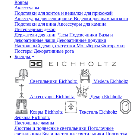
Ковры
Аксессуары
Подставки для зонтов и вешалки для прихожей
Аксессуары для сервировки
Ведерки для шампанского
Подставки для вина
Аксессуары для камина
Интерьерный декор
Держатели для книг
Часы
Подсвечники
Вазы и
декоративные чаши
Декоративные подушки
Настольный декор, статуэтки
Мольберты
Фоторамки
Постеры
Декоративные рога
Бренды
Светильники Eichholtz
Мебель Eichholtz
Аксессуары Eichholtz
Декор Eichholtz
Ковры Eichholtz
Текстиль Eichholtz
Зеркала Eichholtz
Настольные лампы
Люстры и подвесные светильники
Потолочные
светильники
Бра и настенные светильники
Подсветка