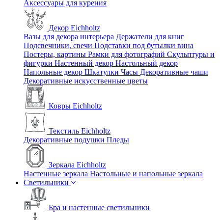
Аксессуары для курения
Декор Eichholtz
Вазы для декора интерьера
Держатели для книг
Подсвечники, свечи
Подставки под бутылки вина
Постеры, картины
Рамки для фотографий
Скульптуры и
фигурки
Настенный декор
Настольный декор
Напольные декор
Шкатулки
Часы
Декоративные чаши
Декоративные искусственные цветы
Ковры Eichholtz
Текстиль Eichholtz
Декоративные подушки
Пледы
Зеркала Eichholtz
Настенные зеркала
Настольные и напольные зеркала
Светильники
Бра и настенные светильники