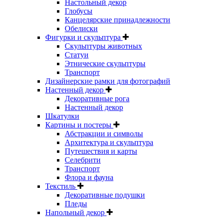
Настольный декор
Глобусы
Канцелярские принадлежности
Обелиски
Фигурки и скульптура
Скульптуры животных
Статуи
Этнические скульптуры
Транспорт
Дизайнерские рамки для фотографий
Настенный декор
Декоративные рога
Настенный декор
Шкатулки
Картины и постеры
Абстракции и символы
Архитектура и скульптура
Путешествия и карты
Селебрити
Транспорт
Флора и фауна
Текстиль
Декоративные подушки
Пледы
Напольный декор