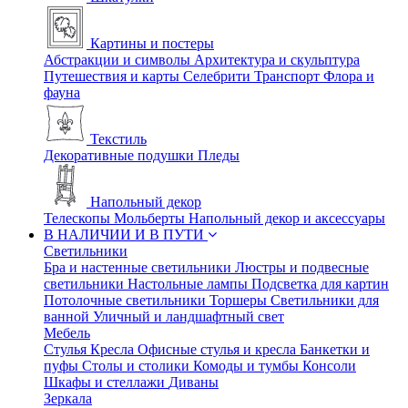
Картины и постеры
Абстракции и символы
Архитектура и скульптура
Путешествия и карты
Селебрити
Транспорт
Флора и
фауна
Текстиль
Декоративные подушки
Пледы
Напольный декор
Телескопы
Мольберты
Напольный декор и аксессуары
В НАЛИЧИИ И В ПУТИ
Светильники
Бра и настенные светильники
Люстры и подвесные
светильники
Настольные лампы
Подсветка для картин
Потолочные светильники
Торшеры
Светильники для
ванной
Уличный и ландшафтный свет
Мебель
Стулья
Кресла
Офисные стулья и кресла
Банкетки и
пуфы
Столы и столики
Комоды и тумбы
Консоли
Шкафы и стеллажи
Диваны
Зеркала