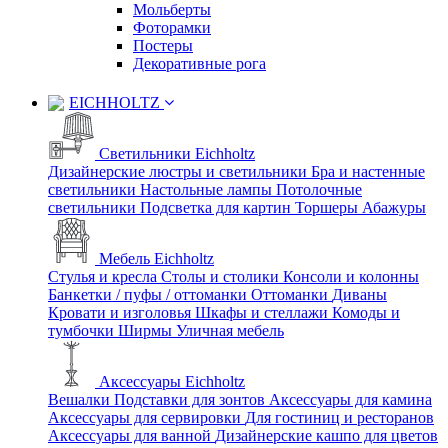
Мольберты
Фоторамки
Постеры
Декоративные рога
EICHHOLTZ
Светильники Eichholtz
Дизайнерские люстры и светильники
Бра и настенные
светильники
Настольные лампы
Потолочные
светильники
Подсветка для картин
Торшеры
Абажуры
Мебель Eichholtz
Стулья и кресла
Столы и столики
Консоли и колонны
Банкетки / пуфы / оттоманки
Оттоманки
Диваны
Кровати и изголовья
Шкафы и стеллажи
Комоды и
тумбочки
Ширмы
Уличная мебель
Аксессуары Eichholtz
Вешалки
Подставки для зонтов
Аксессуары для камина
Аксессуары для сервировки
Для гостиниц и ресторанов
Аксессуары для ванной
Дизайнерские кашпо для цветов