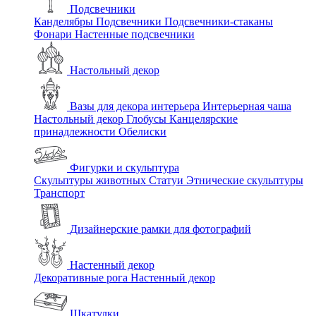
Подсвечники
Канделябры
Подсвечники
Подсвечники-стаканы
Фонари
Настенные подсвечники
Настольный декор
Вазы для декора интерьера
Интерьерная чаша
Настольный декор
Глобусы
Канцелярские
принадлежности
Обелиски
Фигурки и скульптура
Скульптуры животных
Статуи
Этнические скульптуры
Транспорт
Дизайнерские рамки для фотографий
Настенный декор
Декоративные рога
Настенный декор
Шкатулки