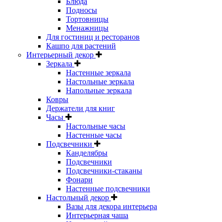
Блюда
Подносы
Тортовницы
Менажницы
Для гостиниц и ресторанов
Кашпо для растений
Интерьерный декор
Зеркала
Настенные зеркала
Настольные зеркала
Напольные зеркала
Ковры
Держатели для книг
Часы
Настольные часы
Настенные часы
Подсвечники
Канделябры
Подсвечники
Подсвечники-стаканы
Фонари
Настенные подсвечники
Настольный декор
Вазы для декора интерьера
Интерьерная чаша