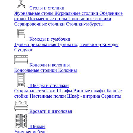
Столы и столики
Журнальные столы
Журнальные столики
Обеденные
столы
Письменные столы
Приставные столики
Сервировочные столики
Столики-табуреты
Комоды и тумбочки
Тумба прикроватная
Тумбы под телевизор
Комоды
Сундуки
Консоли и колонны
Консольные столики
Колонны
Шкафы и стеллажи
Открытые стеллажи
Шкафы
Винные шкафы
Барные
стойки
Настенные полки
Шкаф - витрина
Серванты
Кровати и изголовья
Ширмы
Уличная мебель