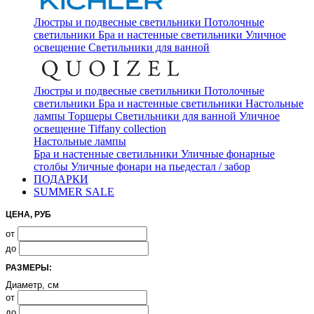
Люстры и подвесные светильники
Потолочные
светильники
Бра и настенные светильники
Уличное
освещение
Светильники для ванной
Люстры и подвесные светильники
Потолочные
светильники
Бра и настенные светильники
Настольные
лампы
Торшеры
Светильники для ванной
Уличное
освещение
Tiffany collection
Настольные лампы
Бра и настенные светильники
Уличные фонарные
столбы
Уличные фонари на пьедестал / забор
ПОДАРКИ
SUMMER SALE
ЦЕНА, РУБ
от
до
РАЗМЕРЫ:
Диаметр, см
от
до