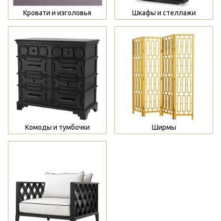
Кровати и изголовья
Шкафы и стеллажи
>
>
Комоды и тумбочки
Ширмы
>