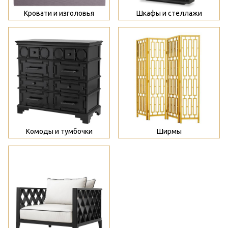
Кровати и изголовья
Шкафы и стеллажи
>
>
Комоды и тумбочки
Ширмы
>