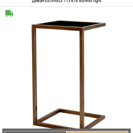
Диван Eichholtz 113478 Aurelio right