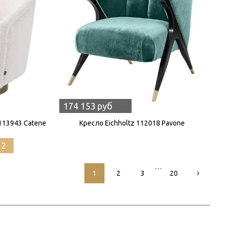
174 153 руб
113943 Catene
Кресло Eichholtz 112018 Pavone
12
…
1
2
3
20