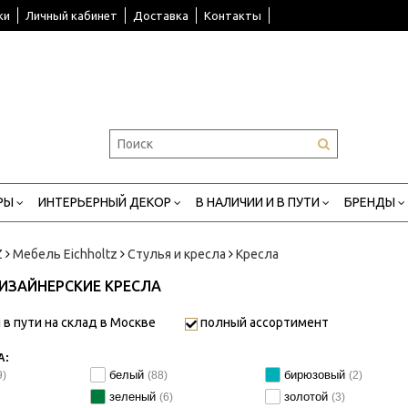
ки
Личный кабинет
Доставка
Контакты
РЫ
ИНТЕРЬЕРНЫЙ ДЕКОР
В НАЛИЧИИ И В ПУТИ
БРЕНДЫ
Z
Мебель Eichholtz
Стулья и кресла
Кресла
ИЗАЙНЕРСКИЕ КРЕСЛА
 в пути на склад в Москве
полный ассортимент
А:
белый
бирюзовый
9)
(88)
(2)
зеленый
золотой
(6)
(3)