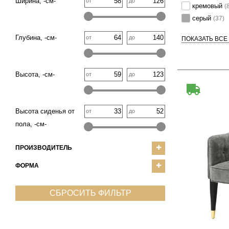
Ширина, -см-
от
до
кремовый
(
серый
(37)
Глубина, -см-
от
до
ПОКАЗАТЬ ВСЕ
Высота, -см-
от
до
Высота сиденья от
от
до
пола, -см-
ПРОИЗВОДИТЕЛЬ
ФОРМА
СБРОСИТЬ ФИЛЬТР