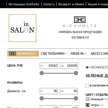
Интерьеры Eichholtz
Оплата
Возврат и обмен
Акции и скид
ОФИЦИАЛЬНАЯ ПРОДУКЦИЯ
EICHHOLTZ
EICHHOLTZ
СВЕТИЛЬНИКИ
МЕБЕЛЬ
АКСЕССУА
ЦЕНА, РУБ
от
до
EICHHOLT
ЗЕЛЕНЫЕ Д
РАЗМЕРЫ:
в наличии и
Диаметр, см
от
до
ЦВЕТ / ОТДЕЛК
бежевый
(6
зебра
(1)