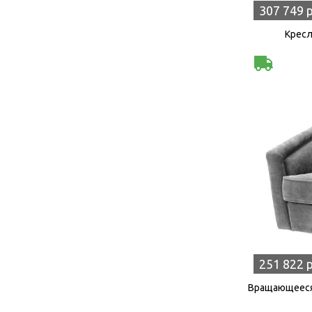
307 749 
Кресл
251 822 
Вращающееся 