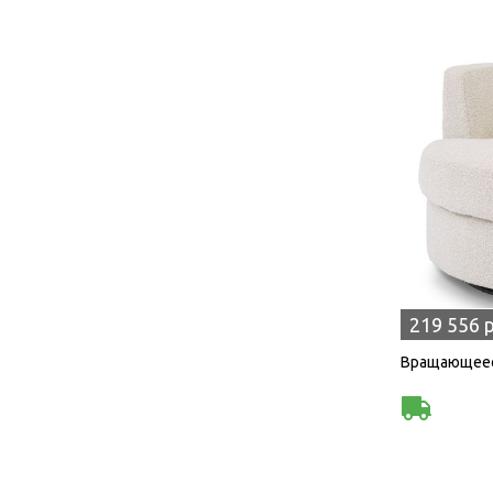
219 556 
Вращающееся