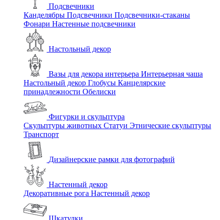
Подсвечники
Канделябры
Подсвечники
Подсвечники-стаканы
Фонари
Настенные подсвечники
Настольный декор
Вазы для декора интерьера
Интерьерная чаша
Настольный декор
Глобусы
Канцелярские
принадлежности
Обелиски
Фигурки и скульптура
Скульптуры животных
Статуи
Этнические скульптуры
Транспорт
Дизайнерские рамки для фотографий
Настенный декор
Декоративные рога
Настенный декор
Шкатулки