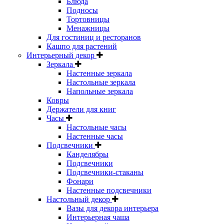
Блюда
Подносы
Тортовницы
Менажницы
Для гостиниц и ресторанов
Кашпо для растений
Интерьерный декор
Зеркала
Настенные зеркала
Настольные зеркала
Напольные зеркала
Ковры
Держатели для книг
Часы
Настольные часы
Настенные часы
Подсвечники
Канделябры
Подсвечники
Подсвечники-стаканы
Фонари
Настенные подсвечники
Настольный декор
Вазы для декора интерьера
Интерьерная чаша