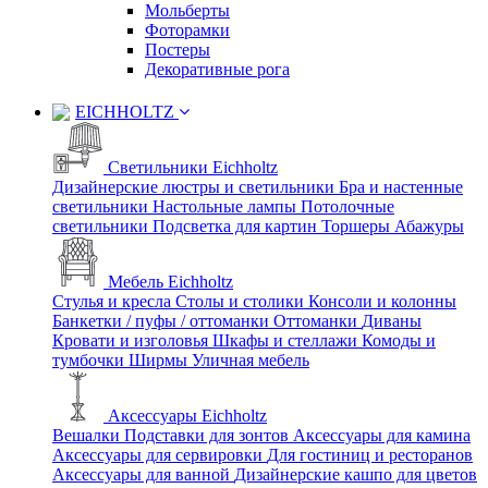
Мольберты
Фоторамки
Постеры
Декоративные рога
EICHHOLTZ
Светильники Eichholtz
Дизайнерские люстры и светильники
Бра и настенные
светильники
Настольные лампы
Потолочные
светильники
Подсветка для картин
Торшеры
Абажуры
Мебель Eichholtz
Стулья и кресла
Столы и столики
Консоли и колонны
Банкетки / пуфы / оттоманки
Оттоманки
Диваны
Кровати и изголовья
Шкафы и стеллажи
Комоды и
тумбочки
Ширмы
Уличная мебель
Аксессуары Eichholtz
Вешалки
Подставки для зонтов
Аксессуары для камина
Аксессуары для сервировки
Для гостиниц и ресторанов
Аксессуары для ванной
Дизайнерские кашпо для цветов