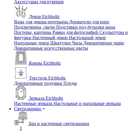
Аксессуары для курения
Декор Eichholtz
Вазы для декора интерьера
Держатели для книг
Подсвечники, свечи
Подставки под бутылки вина
Постеры, картины
Рамки для фотографий
Скульптуры и
фигурки
Настенный декор
Настольный декор
Напольные декор
Шкатулки
Часы
Декоративные чаши
Декоративные искусственные цветы
Ковры Eichholtz
Текстиль Eichholtz
Декоративные подушки
Пледы
Зеркала Eichholtz
Настенные зеркала
Настольные и напольные зеркала
Светильники
Бра и настенные светильники