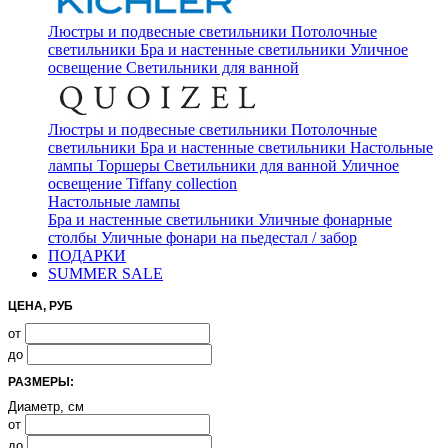
Люстры и подвесные светильники
Потолочные
светильники
Бра и настенные светильники
Уличное
освещение
Светильники для ванной
Люстры и подвесные светильники
Потолочные
светильники
Бра и настенные светильники
Настольные
лампы
Торшеры
Светильники для ванной
Уличное
освещение
Tiffany collection
Настольные лампы
Бра и настенные светильники
Уличные фонарные
столбы
Уличные фонари на пьедестал / забор
ПОДАРКИ
SUMMER SALE
ЦЕНА, РУБ
от
до
РАЗМЕРЫ:
Диаметр, см
от
до