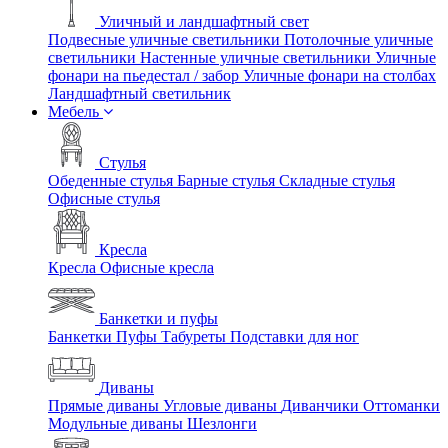
Уличный и ландшафтный свет
Подвесные уличные светильники
Потолочные уличные
светильники
Настенные уличные светильники
Уличные
фонари на пьедестал / забор
Уличные фонари на столбах
Ландшафтный светильник
Мебель
Стулья
Обеденные стулья
Барные стулья
Складные стулья
Офисные стулья
Кресла
Кресла
Офисные кресла
Банкетки и пуфы
Банкетки
Пуфы
Табуреты
Подставки для ног
Диваны
Прямые диваны
Угловые диваны
Диванчики
Оттоманки
Модульные диваны
Шезлонги