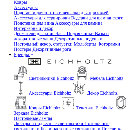
Ковры
Аксессуары
Подставки для зонтов и вешалки для прихожей
Аксессуары для сервировки
Ведерки для шампанского
Подставки для вина
Аксессуары для камина
Интерьерный декор
Держатели для книг
Часы
Подсвечники
Вазы и
декоративные чаши
Декоративные подушки
Настольный декор, статуэтки
Мольберты
Фоторамки
Постеры
Декоративные рога
Бренды
Светильники Eichholtz
Мебель Eichholtz
Аксессуары Eichholtz
Декор Eichholtz
Ковры Eichholtz
Текстиль Eichholtz
Зеркала Eichholtz
Настольные лампы
Люстры и подвесные светильники
Потолочные
светильники
Бра и настенные светильники
Подсветка