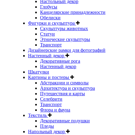
Настольный декор
Глобусы
Канцелярские принадлежности
Обелиски
Фигурки и скульптура
Скульптуры животных
Статуи
Этнические скульптуры
Транспорт
Дизайнерские рамки для фотографий
Настенный декор
Декоративные рога
Настенный декор
Шкатулки
Картины и постеры
Абстракции и символы
Архитектура и скульптура
Путешествия и карты
Селебрити
Транспорт
Флора и фауна
Текстиль
Декоративные подушки
Пледы
Напольный декор