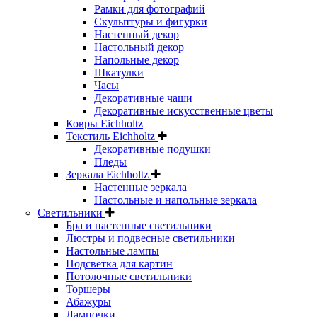
Рамки для фотографий
Скульптуры и фигурки
Настенный декор
Настольный декор
Напольные декор
Шкатулки
Часы
Декоративные чаши
Декоративные искусственные цветы
Ковры Eichholtz
Текстиль Eichholtz
Декоративные подушки
Пледы
Зеркала Eichholtz
Настенные зеркала
Настольные и напольные зеркала
Светильники
Бра и настенные светильники
Люстры и подвесные светильники
Настольные лампы
Подсветка для картин
Потолочные светильники
Торшеры
Абажуры
Лампочки