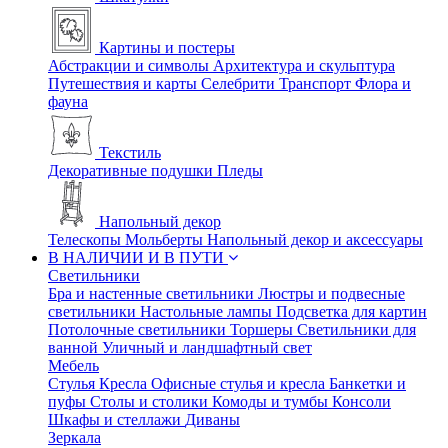
Картины и постеры
Абстракции и символы
Архитектура и скульптура
Путешествия и карты
Селебрити
Транспорт
Флора и
фауна
Текстиль
Декоративные подушки
Пледы
Напольный декор
Телескопы
Мольберты
Напольный декор и аксессуары
В НАЛИЧИИ И В ПУТИ
Светильники
Бра и настенные светильники
Люстры и подвесные
светильники
Настольные лампы
Подсветка для картин
Потолочные светильники
Торшеры
Светильники для
ванной
Уличный и ландшафтный свет
Мебель
Стулья
Кресла
Офисные стулья и кресла
Банкетки и
пуфы
Столы и столики
Комоды и тумбы
Консоли
Шкафы и стеллажи
Диваны
Зеркала