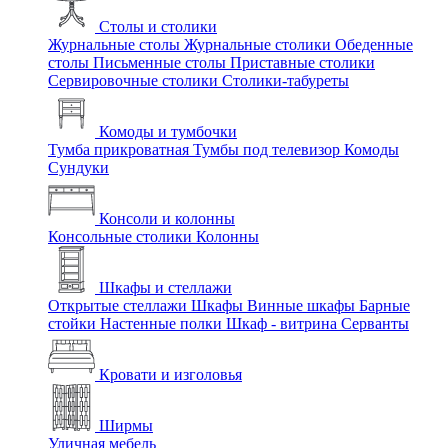
Столы и столики
Журнальные столы
Журнальные столики
Обеденные
столы
Письменные столы
Приставные столики
Сервировочные столики
Столики-табуреты
Комоды и тумбочки
Тумба прикроватная
Тумбы под телевизор
Комоды
Сундуки
Консоли и колонны
Консольные столики
Колонны
Шкафы и стеллажи
Открытые стеллажи
Шкафы
Винные шкафы
Барные
стойки
Настенные полки
Шкаф - витрина
Серванты
Кровати и изголовья
Ширмы
Уличная мебель