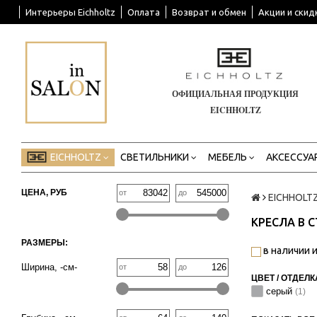
Интерьеры Eichholtz
Оплата
Возврат и обмен
Акции и скид
ОФИЦИАЛЬНАЯ ПРОДУКЦИЯ
EICHHOLTZ
EICHHOLTZ
СВЕТИЛЬНИКИ
МЕБЕЛЬ
АКСЕССУА
ЦЕНА, РУБ
от
до
EICHHOLT
КРЕСЛА В 
РАЗМЕРЫ:
в наличии и
Ширина, -см-
от
до
ЦВЕТ / ОТДЕЛК
серый
(1)