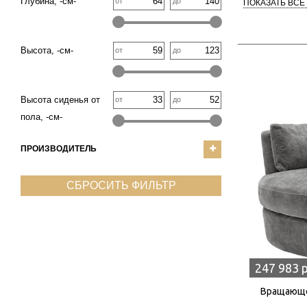
Глубина, -см-
от
до
ПОКАЗАТЬ ВСЕ
Высота, -см-
от
до
Высота сиденья от
от
до
пола, -см-
ПРОИЗВОДИТЕЛЬ
СБРОСИТЬ ФИЛЬТР
247 983 
Вращающее