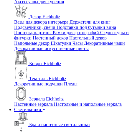
Аксессуары для курения
Декор Eichholtz
Вазы для декора интерьера
Держатели для книг
Подсвечники, свечи
Подставки под бутылки вина
Постеры, картины
Рамки для фотографий
Скульптуры и
фигурки
Настенный декор
Настольный декор
Напольные декор
Шкатулки
Часы
Декоративные чаши
Декоративные искусственные цветы
Ковры Eichholtz
Текстиль Eichholtz
Декоративные подушки
Пледы
Зеркала Eichholtz
Настенные зеркала
Настольные и напольные зеркала
Светильники
Бра и настенные светильники