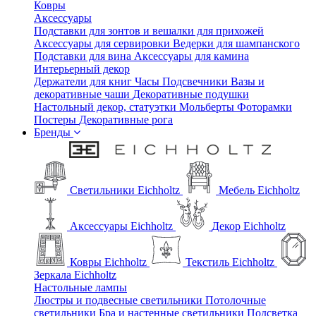
Ковры
Аксессуары
Подставки для зонтов и вешалки для прихожей
Аксессуары для сервировки
Ведерки для шампанского
Подставки для вина
Аксессуары для камина
Интерьерный декор
Держатели для книг
Часы
Подсвечники
Вазы и
декоративные чаши
Декоративные подушки
Настольный декор, статуэтки
Мольберты
Фоторамки
Постеры
Декоративные рога
Бренды
Светильники Eichholtz
Мебель Eichholtz
Аксессуары Eichholtz
Декор Eichholtz
Ковры Eichholtz
Текстиль Eichholtz
Зеркала Eichholtz
Настольные лампы
Люстры и подвесные светильники
Потолочные
светильники
Бра и настенные светильники
Подсветка