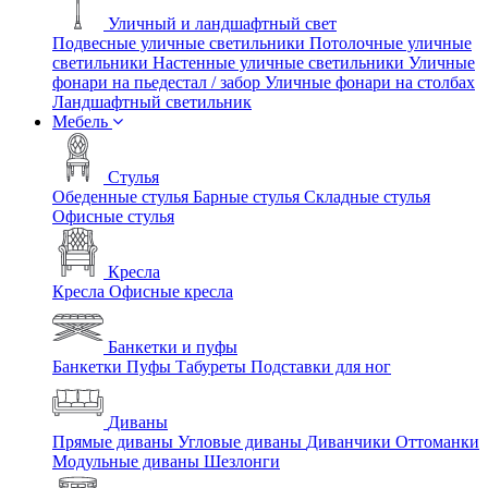
Уличный и ландшафтный свет
Подвесные уличные светильники
Потолочные уличные
светильники
Настенные уличные светильники
Уличные
фонари на пьедестал / забор
Уличные фонари на столбах
Ландшафтный светильник
Мебель
Стулья
Обеденные стулья
Барные стулья
Складные стулья
Офисные стулья
Кресла
Кресла
Офисные кресла
Банкетки и пуфы
Банкетки
Пуфы
Табуреты
Подставки для ног
Диваны
Прямые диваны
Угловые диваны
Диванчики
Оттоманки
Модульные диваны
Шезлонги