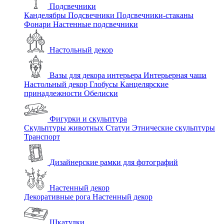
Подсвечники
Канделябры
Подсвечники
Подсвечники-стаканы
Фонари
Настенные подсвечники
Настольный декор
Вазы для декора интерьера
Интерьерная чаша
Настольный декор
Глобусы
Канцелярские
принадлежности
Обелиски
Фигурки и скульптура
Скульптуры животных
Статуи
Этнические скульптуры
Транспорт
Дизайнерские рамки для фотографий
Настенный декор
Декоративные рога
Настенный декор
Шкатулки