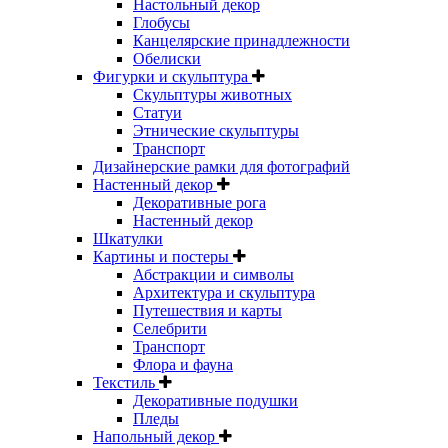
Настольный декор
Глобусы
Канцелярские принадлежности
Обелиски
Фигурки и скульптура
Скульптуры животных
Статуи
Этнические скульптуры
Транспорт
Дизайнерские рамки для фотографий
Настенный декор
Декоративные рога
Настенный декор
Шкатулки
Картины и постеры
Абстракции и символы
Архитектура и скульптура
Путешествия и карты
Селебрити
Транспорт
Флора и фауна
Текстиль
Декоративные подушки
Пледы
Напольный декор