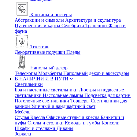
Картины и постеры
Абстракции и символы
Архитектура и скульптура
Путешествия и карты
Селебрити
Транспорт
Флора и
фауна
Текстиль
Декоративные подушки
Пледы
Напольный декор
Телескопы
Мольберты
Напольный декор и аксессуары
В НАЛИЧИИ И В ПУТИ
Светильники
Бра и настенные светильники
Люстры и подвесные
светильники
Настольные лампы
Подсветка для картин
Потолочные светильники
Торшеры
Светильники для
ванной
Уличный и ландшафтный свет
Мебель
Стулья
Кресла
Офисные стулья и кресла
Банкетки и
пуфы
Столы и столики
Комоды и тумбы
Консоли
Шкафы и стеллажи
Диваны
Зеркала