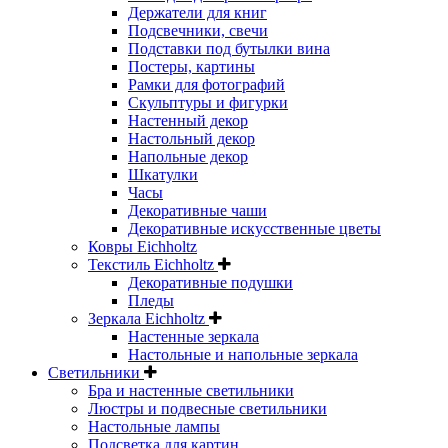
Держатели для книг
Подсвечники, свечи
Подставки под бутылки вина
Постеры, картины
Рамки для фотографий
Скульптуры и фигурки
Настенный декор
Настольный декор
Напольные декор
Шкатулки
Часы
Декоративные чаши
Декоративные искусственные цветы
Ковры Eichholtz
Текстиль Eichholtz
Декоративные подушки
Пледы
Зеркала Eichholtz
Настенные зеркала
Настольные и напольные зеркала
Светильники
Бра и настенные светильники
Люстры и подвесные светильники
Настольные лампы
Подсветка для картин