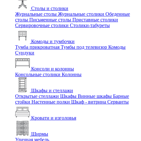
Столы и столики
Журнальные столы
Журнальные столики
Обеденные
столы
Письменные столы
Приставные столики
Сервировочные столики
Столики-табуреты
Комоды и тумбочки
Тумба прикроватная
Тумбы под телевизор
Комоды
Сундуки
Консоли и колонны
Консольные столики
Колонны
Шкафы и стеллажи
Открытые стеллажи
Шкафы
Винные шкафы
Барные
стойки
Настенные полки
Шкаф - витрина
Серванты
Кровати и изголовья
Ширмы
Уличная мебель