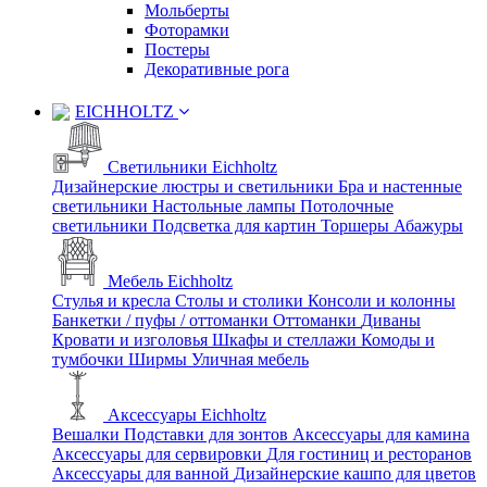
Мольберты
Фоторамки
Постеры
Декоративные рога
EICHHOLTZ
Светильники Eichholtz
Дизайнерские люстры и светильники
Бра и настенные
светильники
Настольные лампы
Потолочные
светильники
Подсветка для картин
Торшеры
Абажуры
Мебель Eichholtz
Стулья и кресла
Столы и столики
Консоли и колонны
Банкетки / пуфы / оттоманки
Оттоманки
Диваны
Кровати и изголовья
Шкафы и стеллажи
Комоды и
тумбочки
Ширмы
Уличная мебель
Аксессуары Eichholtz
Вешалки
Подставки для зонтов
Аксессуары для камина
Аксессуары для сервировки
Для гостиниц и ресторанов
Аксессуары для ванной
Дизайнерские кашпо для цветов