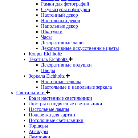
Рамки для фотографий
Скульптуры и фигурки
Настенный декор
Настольный декор
Напольные декор
Шкатулки
Часы
Декоративные чаши
Декоративные искусственные цветы
Ковры Eichholtz
Текстиль Eichholtz
Декоративные подушки
Пледы
Зеркала Eichholtz
Настенные зеркала
Настольные и напольные зеркала
Светильники
Бра и настенные светильники
Люстры и подвесные светильники
Настольные лампы
Подсветка для картин
Потолочные светильники
Торшеры
Абажуры
Лампочки