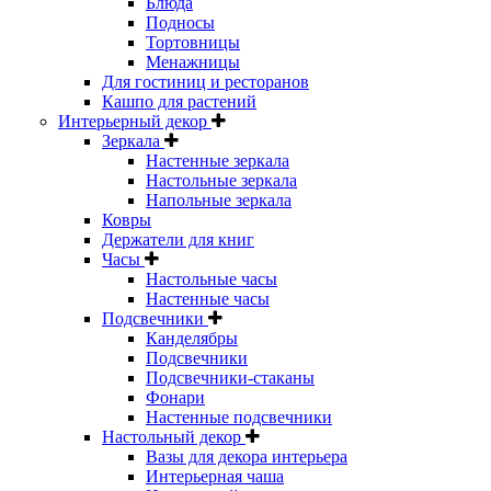
Блюда
Подносы
Тортовницы
Менажницы
Для гостиниц и ресторанов
Кашпо для растений
Интерьерный декор
Зеркала
Настенные зеркала
Настольные зеркала
Напольные зеркала
Ковры
Держатели для книг
Часы
Настольные часы
Настенные часы
Подсвечники
Канделябры
Подсвечники
Подсвечники-стаканы
Фонари
Настенные подсвечники
Настольный декор
Вазы для декора интерьера
Интерьерная чаша