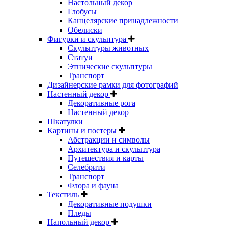
Настольный декор
Глобусы
Канцелярские принадлежности
Обелиски
Фигурки и скульптура
Скульптуры животных
Статуи
Этнические скульптуры
Транспорт
Дизайнерские рамки для фотографий
Настенный декор
Декоративные рога
Настенный декор
Шкатулки
Картины и постеры
Абстракции и символы
Архитектура и скульптура
Путешествия и карты
Селебрити
Транспорт
Флора и фауна
Текстиль
Декоративные подушки
Пледы
Напольный декор