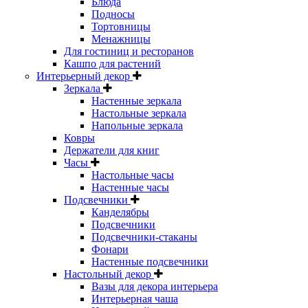
Блюда
Подносы
Тортовницы
Менажницы
Для гостиниц и ресторанов
Кашпо для растений
Интерьерный декор
Зеркала
Настенные зеркала
Настольные зеркала
Напольные зеркала
Ковры
Держатели для книг
Часы
Настольные часы
Настенные часы
Подсвечники
Канделябры
Подсвечники
Подсвечники-стаканы
Фонари
Настенные подсвечники
Настольный декор
Вазы для декора интерьера
Интерьерная чаша