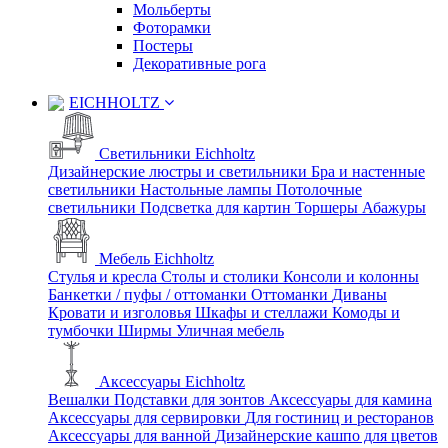
Мольберты
Фоторамки
Постеры
Декоративные рога
EICHHOLTZ
Светильники Eichholtz
Дизайнерские люстры и светильники
Бра и настенные
светильники
Настольные лампы
Потолочные
светильники
Подсветка для картин
Торшеры
Абажуры
Мебель Eichholtz
Стулья и кресла
Столы и столики
Консоли и колонны
Банкетки / пуфы / оттоманки
Оттоманки
Диваны
Кровати и изголовья
Шкафы и стеллажи
Комоды и
тумбочки
Ширмы
Уличная мебель
Аксессуары Eichholtz
Вешалки
Подставки для зонтов
Аксессуары для камина
Аксессуары для сервировки
Для гостиниц и ресторанов
Аксессуары для ванной
Дизайнерские кашпо для цветов