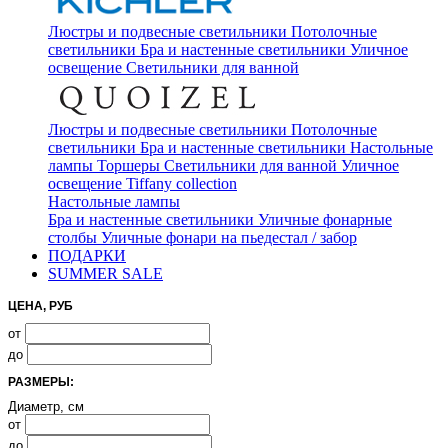
Люстры и подвесные светильники
Потолочные
светильники
Бра и настенные светильники
Уличное
освещение
Светильники для ванной
Люстры и подвесные светильники
Потолочные
светильники
Бра и настенные светильники
Настольные
лампы
Торшеры
Светильники для ванной
Уличное
освещение
Tiffany collection
Настольные лампы
Бра и настенные светильники
Уличные фонарные
столбы
Уличные фонари на пьедестал / забор
ПОДАРКИ
SUMMER SALE
ЦЕНА, РУБ
от
до
РАЗМЕРЫ:
Диаметр, см
от
до