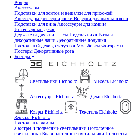
Ковры
Аксессуары
Подставки для зонтов и вешалки для прихожей
Аксессуары для сервировки
Ведерки для шампанского
Подставки для вина
Аксессуары для камина
Интерьерный декор
Держатели для книг
Часы
Подсвечники
Вазы и
декоративные чаши
Декоративные подушки
Настольный декор, статуэтки
Мольберты
Фоторамки
Постеры
Декоративные рога
Бренды
Светильники Eichholtz
Мебель Eichholtz
Аксессуары Eichholtz
Декор Eichholtz
Ковры Eichholtz
Текстиль Eichholtz
Зеркала Eichholtz
Настольные лампы
Люстры и подвесные светильники
Потолочные
светильники
Бра и настенные светильники
Подсветка