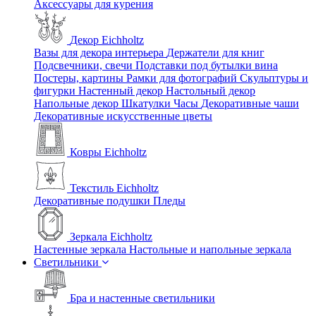
Аксессуары для курения
Декор Eichholtz
Вазы для декора интерьера
Держатели для книг
Подсвечники, свечи
Подставки под бутылки вина
Постеры, картины
Рамки для фотографий
Скульптуры и
фигурки
Настенный декор
Настольный декор
Напольные декор
Шкатулки
Часы
Декоративные чаши
Декоративные искусственные цветы
Ковры Eichholtz
Текстиль Eichholtz
Декоративные подушки
Пледы
Зеркала Eichholtz
Настенные зеркала
Настольные и напольные зеркала
Светильники
Бра и настенные светильники