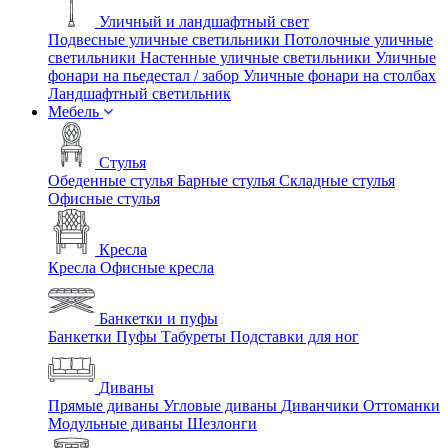
Уличный и ландшафтный свет
Подвесные уличные светильники
Потолочные уличные
светильники
Настенные уличные светильники
Уличные
фонари на пьедестал / забор
Уличные фонари на столбах
Ландшафтный светильник
Мебель
Стулья
Обеденные стулья
Барные стулья
Складные стулья
Офисные стулья
Кресла
Кресла
Офисные кресла
Банкетки и пуфы
Банкетки
Пуфы
Табуреты
Подставки для ног
Диваны
Прямые диваны
Угловые диваны
Диванчики
Оттоманки
Модульные диваны
Шезлонги