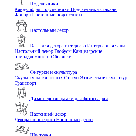
Подсвечники
Канделябры
Подсвечники
Подсвечники-стаканы
Фонари
Настенные подсвечники
Настольный декор
Вазы для декора интерьера
Интерьерная чаша
Настольный декор
Глобусы
Канцелярские
принадлежности
Обелиски
Фигурки и скульптура
Скульптуры животных
Статуи
Этнические скульптуры
Транспорт
Дизайнерские рамки для фотографий
Настенный декор
Декоративные рога
Настенный декор
Шкатулки