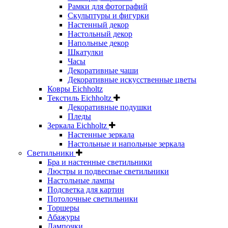
Рамки для фотографий
Скульптуры и фигурки
Настенный декор
Настольный декор
Напольные декор
Шкатулки
Часы
Декоративные чаши
Декоративные искусственные цветы
Ковры Eichholtz
Текстиль Eichholtz
Декоративные подушки
Пледы
Зеркала Eichholtz
Настенные зеркала
Настольные и напольные зеркала
Светильники
Бра и настенные светильники
Люстры и подвесные светильники
Настольные лампы
Подсветка для картин
Потолочные светильники
Торшеры
Абажуры
Лампочки