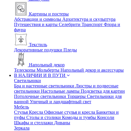
Картины и постеры
Абстракции и символы
Архитектура и скульптура
Путешествия и карты
Селебрити
Транспорт
Флора и
фауна
Текстиль
Декоративные подушки
Пледы
Напольный декор
Телескопы
Мольберты
Напольный декор и аксессуары
В НАЛИЧИИ И В ПУТИ
Светильники
Бра и настенные светильники
Люстры и подвесные
светильники
Настольные лампы
Подсветка для картин
Потолочные светильники
Торшеры
Светильники для
ванной
Уличный и ландшафтный свет
Мебель
Стулья
Кресла
Офисные стулья и кресла
Банкетки и
пуфы
Столы и столики
Комоды и тумбы
Консоли
Шкафы и стеллажи
Диваны
Зеркала