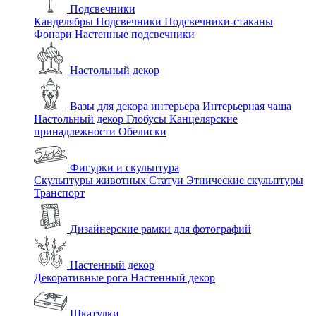
Подсвечники
Канделябры
Подсвечники
Подсвечники-стаканы
Фонари
Настенные подсвечники
Настольный декор
Вазы для декора интерьера
Интерьерная чаша
Настольный декор
Глобусы
Канцелярские
принадлежности
Обелиски
Фигурки и скульптура
Скульптуры животных
Статуи
Этнические скульптуры
Транспорт
Дизайнерские рамки для фотографий
Настенный декор
Декоративные рога
Настенный декор
Шкатулки