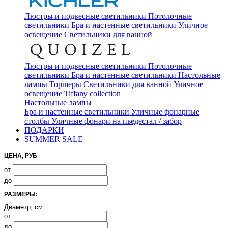
Люстры и подвесные светильники
Потолочные
светильники
Бра и настенные светильники
Уличное
освещение
Светильники для ванной
Люстры и подвесные светильники
Потолочные
светильники
Бра и настенные светильники
Настольные
лампы
Торшеры
Светильники для ванной
Уличное
освещение
Tiffany collection
Настольные лампы
Бра и настенные светильники
Уличные фонарные
столбы
Уличные фонари на пьедестал / забор
ПОДАРКИ
SUMMER SALE
ЦЕНА, РУБ
от
до
РАЗМЕРЫ:
Диаметр, см
от
до