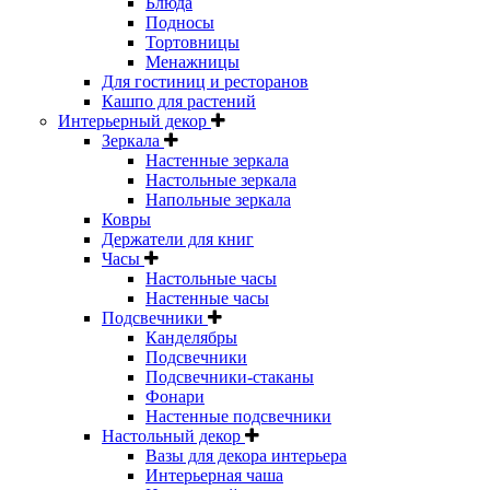
Блюда
Подносы
Тортовницы
Менажницы
Для гостиниц и ресторанов
Кашпо для растений
Интерьерный декор
Зеркала
Настенные зеркала
Настольные зеркала
Напольные зеркала
Ковры
Держатели для книг
Часы
Настольные часы
Настенные часы
Подсвечники
Канделябры
Подсвечники
Подсвечники-стаканы
Фонари
Настенные подсвечники
Настольный декор
Вазы для декора интерьера
Интерьерная чаша