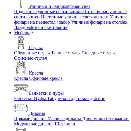
Уличный и ландшафтный свет
Подвесные уличные светильники
Потолочные уличные
светильники
Настенные уличные светильники
Уличные
фонари на пьедестал / забор
Уличные фонари на столбах
Ландшафтный светильник
Мебель
Стулья
Обеденные стулья
Барные стулья
Складные стулья
Офисные стулья
Кресла
Кресла
Офисные кресла
Банкетки и пуфы
Банкетки
Пуфы
Табуреты
Подставки для ног
Диваны
Прямые диваны
Угловые диваны
Диванчики
Оттоманки
Модульные диваны
Шезлонги