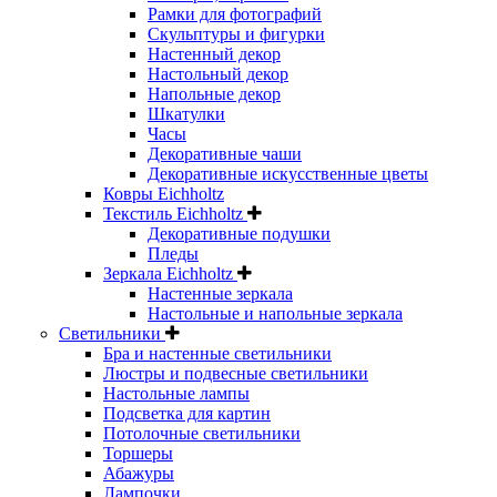
Рамки для фотографий
Скульптуры и фигурки
Настенный декор
Настольный декор
Напольные декор
Шкатулки
Часы
Декоративные чаши
Декоративные искусственные цветы
Ковры Eichholtz
Текстиль Eichholtz
Декоративные подушки
Пледы
Зеркала Eichholtz
Настенные зеркала
Настольные и напольные зеркала
Светильники
Бра и настенные светильники
Люстры и подвесные светильники
Настольные лампы
Подсветка для картин
Потолочные светильники
Торшеры
Абажуры
Лампочки