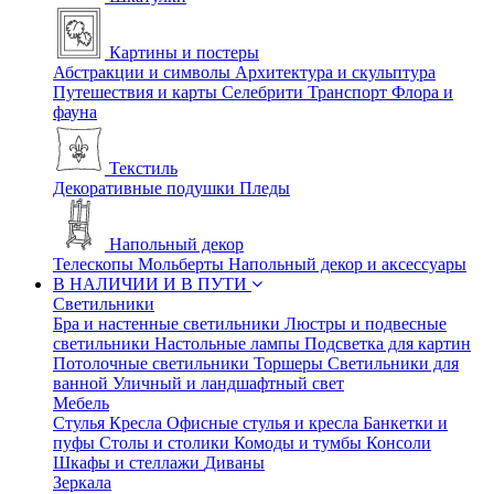
Картины и постеры
Абстракции и символы
Архитектура и скульптура
Путешествия и карты
Селебрити
Транспорт
Флора и
фауна
Текстиль
Декоративные подушки
Пледы
Напольный декор
Телескопы
Мольберты
Напольный декор и аксессуары
В НАЛИЧИИ И В ПУТИ
Светильники
Бра и настенные светильники
Люстры и подвесные
светильники
Настольные лампы
Подсветка для картин
Потолочные светильники
Торшеры
Светильники для
ванной
Уличный и ландшафтный свет
Мебель
Стулья
Кресла
Офисные стулья и кресла
Банкетки и
пуфы
Столы и столики
Комоды и тумбы
Консоли
Шкафы и стеллажи
Диваны
Зеркала