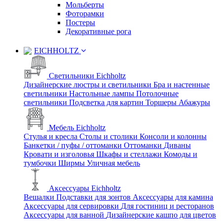
Мольберты
Фоторамки
Постеры
Декоративные рога
EICHHOLTZ
Светильники Eichholtz
Дизайнерские люстры и светильники
Бра и настенные
светильники
Настольные лампы
Потолочные
светильники
Подсветка для картин
Торшеры
Абажуры
Мебель Eichholtz
Стулья и кресла
Столы и столики
Консоли и колонны
Банкетки / пуфы / оттоманки
Оттоманки
Диваны
Кровати и изголовья
Шкафы и стеллажи
Комоды и
тумбочки
Ширмы
Уличная мебель
Аксессуары Eichholtz
Вешалки
Подставки для зонтов
Аксессуары для камина
Аксессуары для сервировки
Для гостиниц и ресторанов
Аксессуары для ванной
Дизайнерские кашпо для цветов