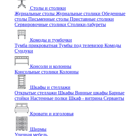
Столы и столики
Журнальные столы
Журнальные столики
Обеденные
столы
Письменные столы
Приставные столики
Сервировочные столики
Столики-табуреты
Комоды и тумбочки
Тумба прикроватная
Тумбы под телевизор
Комоды
Сундуки
Консоли и колонны
Консольные столики
Колонны
Шкафы и стеллажи
Открытые стеллажи
Шкафы
Винные шкафы
Барные
стойки
Настенные полки
Шкаф - витрина
Серванты
Кровати и изголовья
Ширмы
Уличная мебель