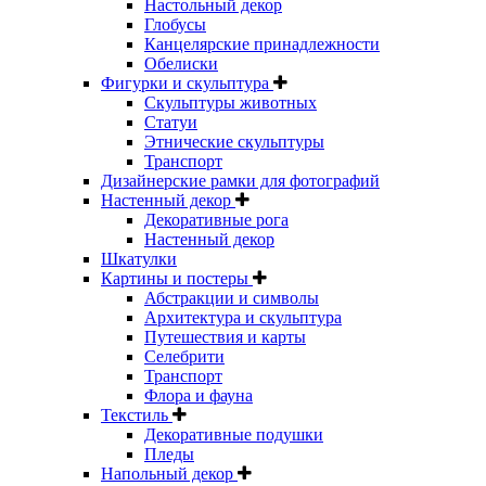
Настольный декор
Глобусы
Канцелярские принадлежности
Обелиски
Фигурки и скульптура
Скульптуры животных
Статуи
Этнические скульптуры
Транспорт
Дизайнерские рамки для фотографий
Настенный декор
Декоративные рога
Настенный декор
Шкатулки
Картины и постеры
Абстракции и символы
Архитектура и скульптура
Путешествия и карты
Селебрити
Транспорт
Флора и фауна
Текстиль
Декоративные подушки
Пледы
Напольный декор