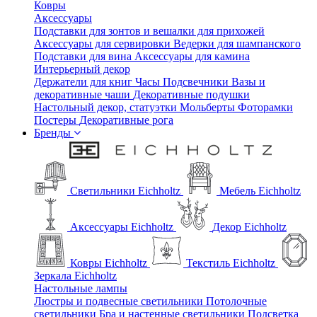
Ковры
Аксессуары
Подставки для зонтов и вешалки для прихожей
Аксессуары для сервировки
Ведерки для шампанского
Подставки для вина
Аксессуары для камина
Интерьерный декор
Держатели для книг
Часы
Подсвечники
Вазы и
декоративные чаши
Декоративные подушки
Настольный декор, статуэтки
Мольберты
Фоторамки
Постеры
Декоративные рога
Бренды
Светильники Eichholtz
Мебель Eichholtz
Аксессуары Eichholtz
Декор Eichholtz
Ковры Eichholtz
Текстиль Eichholtz
Зеркала Eichholtz
Настольные лампы
Люстры и подвесные светильники
Потолочные
светильники
Бра и настенные светильники
Подсветка