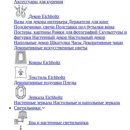
Аксессуары для курения
Декор Eichholtz
Вазы для декора интерьера
Держатели для книг
Подсвечники, свечи
Подставки под бутылки вина
Постеры, картины
Рамки для фотографий
Скульптуры и
фигурки
Настенный декор
Настольный декор
Напольные декор
Шкатулки
Часы
Декоративные чаши
Декоративные искусственные цветы
Ковры Eichholtz
Текстиль Eichholtz
Декоративные подушки
Пледы
Зеркала Eichholtz
Настенные зеркала
Настольные и напольные зеркала
Светильники
Бра и настенные светильники