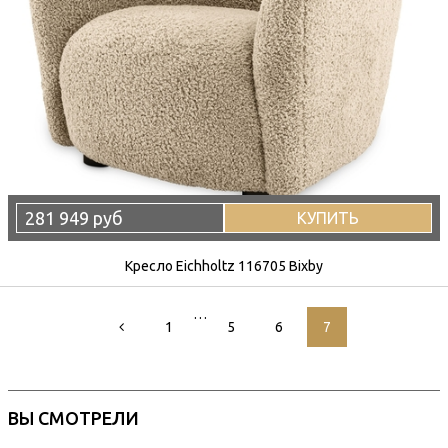
281 949 руб
КУПИТЬ
Кресло Eichholtz 116705 Bixby
…
1
5
6
7
ВЫ СМОТРЕЛИ