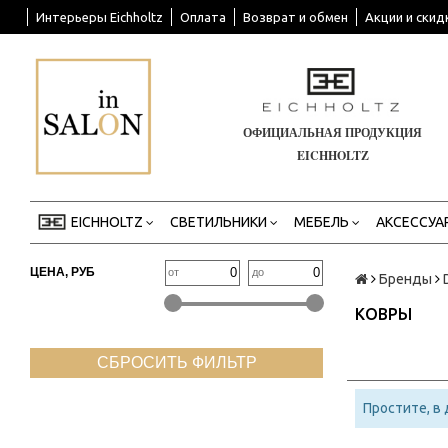
Интерьеры Eichholtz
Оплата
Возврат и обмен
Акции и скид
ОФИЦИАЛЬНАЯ ПРОДУКЦИЯ
EICHHOLTZ
EICHHOLTZ
СВЕТИЛЬНИКИ
МЕБЕЛЬ
АКСЕССУА
ЦЕНА, РУБ
от
до
Бренды
КОВРЫ
СБРОСИТЬ ФИЛЬТР
Простите, в