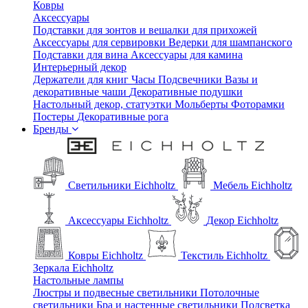
Ковры
Аксессуары
Подставки для зонтов и вешалки для прихожей
Аксессуары для сервировки
Ведерки для шампанского
Подставки для вина
Аксессуары для камина
Интерьерный декор
Держатели для книг
Часы
Подсвечники
Вазы и
декоративные чаши
Декоративные подушки
Настольный декор, статуэтки
Мольберты
Фоторамки
Постеры
Декоративные рога
Бренды
Светильники Eichholtz
Мебель Eichholtz
Аксессуары Eichholtz
Декор Eichholtz
Ковры Eichholtz
Текстиль Eichholtz
Зеркала Eichholtz
Настольные лампы
Люстры и подвесные светильники
Потолочные
светильники
Бра и настенные светильники
Подсветка