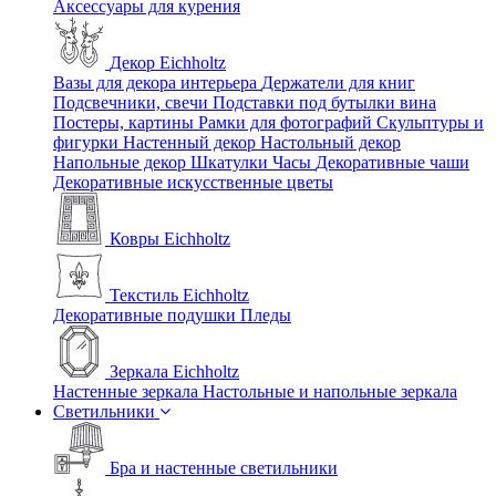
Аксессуары для курения
Декор Eichholtz
Вазы для декора интерьера
Держатели для книг
Подсвечники, свечи
Подставки под бутылки вина
Постеры, картины
Рамки для фотографий
Скульптуры и
фигурки
Настенный декор
Настольный декор
Напольные декор
Шкатулки
Часы
Декоративные чаши
Декоративные искусственные цветы
Ковры Eichholtz
Текстиль Eichholtz
Декоративные подушки
Пледы
Зеркала Eichholtz
Настенные зеркала
Настольные и напольные зеркала
Светильники
Бра и настенные светильники