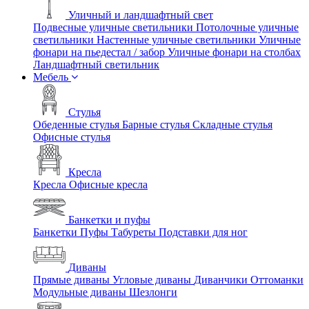
Уличный и ландшафтный свет
Подвесные уличные светильники
Потолочные уличные
светильники
Настенные уличные светильники
Уличные
фонари на пьедестал / забор
Уличные фонари на столбах
Ландшафтный светильник
Мебель
Стулья
Обеденные стулья
Барные стулья
Складные стулья
Офисные стулья
Кресла
Кресла
Офисные кресла
Банкетки и пуфы
Банкетки
Пуфы
Табуреты
Подставки для ног
Диваны
Прямые диваны
Угловые диваны
Диванчики
Оттоманки
Модульные диваны
Шезлонги