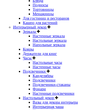
Блюда
Подносы
Тортовницы
Менажницы
Для гостиниц и ресторанов
Кашпо для растений
Интерьерный декор
Зеркала
Настенные зеркала
Настольные зеркала
Напольные зеркала
Ковры
Держатели для книг
Часы
Настольные часы
Настенные часы
Подсвечники
Канделябры
Подсвечники
Подсвечники-стаканы
Фонари
Настенные подсвечники
Настольный декор
Вазы для декора интерьера
Интерьерная чаша