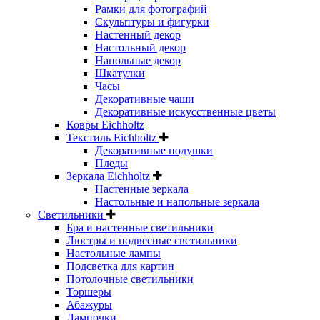
Рамки для фотографий
Скульптуры и фигурки
Настенный декор
Настольный декор
Напольные декор
Шкатулки
Часы
Декоративные чаши
Декоративные искусственные цветы
Ковры Eichholtz
Текстиль Eichholtz
Декоративные подушки
Пледы
Зеркала Eichholtz
Настенные зеркала
Настольные и напольные зеркала
Светильники
Бра и настенные светильники
Люстры и подвесные светильники
Настольные лампы
Подсветка для картин
Потолочные светильники
Торшеры
Абажуры
Лампочки