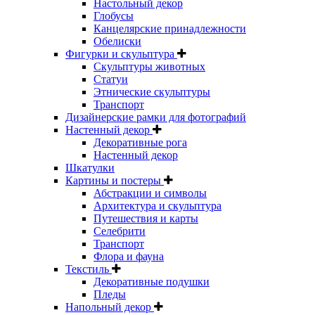
Настольный декор
Глобусы
Канцелярские принадлежности
Обелиски
Фигурки и скульптура
Скульптуры животных
Статуи
Этнические скульптуры
Транспорт
Дизайнерские рамки для фотографий
Настенный декор
Декоративные рога
Настенный декор
Шкатулки
Картины и постеры
Абстракции и символы
Архитектура и скульптура
Путешествия и карты
Селебрити
Транспорт
Флора и фауна
Текстиль
Декоративные подушки
Пледы
Напольный декор