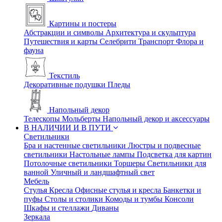
Картины и постеры
Абстракции и символы
Архитектура и скульптура
Путешествия и карты
Селебрити
Транспорт
Флора и
фауна
Текстиль
Декоративные подушки
Пледы
Напольный декор
Телескопы
Мольберты
Напольный декор и аксессуары
В НАЛИЧИИ И В ПУТИ
Светильники
Бра и настенные светильники
Люстры и подвесные
светильники
Настольные лампы
Подсветка для картин
Потолочные светильники
Торшеры
Светильники для
ванной
Уличный и ландшафтный свет
Мебель
Стулья
Кресла
Офисные стулья и кресла
Банкетки и
пуфы
Столы и столики
Комоды и тумбы
Консоли
Шкафы и стеллажи
Диваны
Зеркала