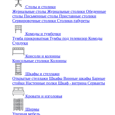
Столы и столики
Журнальные столы
Журнальные столики
Обеденные
столы
Письменные столы
Приставные столики
Сервировочные столики
Столики-табуреты
Комоды и тумбочки
Тумба прикроватная
Тумбы под телевизор
Комоды
Сундуки
Консоли и колонны
Консольные столики
Колонны
Шкафы и стеллажи
Открытые стеллажи
Шкафы
Винные шкафы
Барные
стойки
Настенные полки
Шкаф - витрина
Серванты
Кровати и изголовья
Ширмы
Уличная мебель