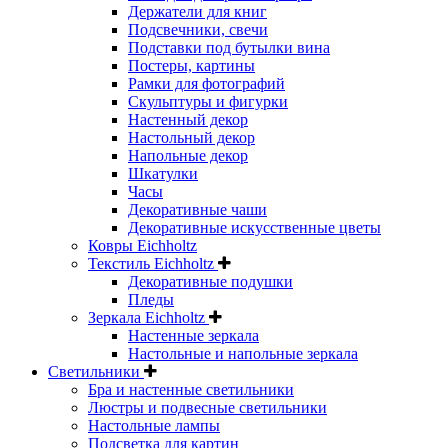
Держатели для книг
Подсвечники, свечи
Подставки под бутылки вина
Постеры, картины
Рамки для фотографий
Скульптуры и фигурки
Настенный декор
Настольный декор
Напольные декор
Шкатулки
Часы
Декоративные чаши
Декоративные искусственные цветы
Ковры Eichholtz
Текстиль Eichholtz
Декоративные подушки
Пледы
Зеркала Eichholtz
Настенные зеркала
Настольные и напольные зеркала
Светильники
Бра и настенные светильники
Люстры и подвесные светильники
Настольные лампы
Подсветка для картин