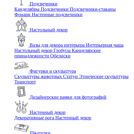
Подсвечники
Канделябры
Подсвечники
Подсвечники-стаканы
Фонари
Настенные подсвечники
Настольный декор
Вазы для декора интерьера
Интерьерная чаша
Настольный декор
Глобусы
Канцелярские
принадлежности
Обелиски
Фигурки и скульптура
Скульптуры животных
Статуи
Этнические скульптуры
Транспорт
Дизайнерские рамки для фотографий
Настенный декор
Декоративные рога
Настенный декор
Шкатулки