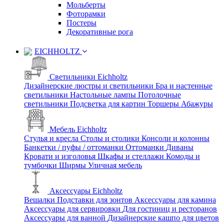
Мольберты
Фоторамки
Постеры
Декоративные рога
EICHHOLTZ
Светильники Eichholtz
Дизайнерские люстры и светильники
Бра и настенные
светильники
Настольные лампы
Потолочные
светильники
Подсветка для картин
Торшеры
Абажуры
Мебель Eichholtz
Стулья и кресла
Столы и столики
Консоли и колонны
Банкетки / пуфы / оттоманки
Оттоманки
Диваны
Кровати и изголовья
Шкафы и стеллажи
Комоды и
тумбочки
Ширмы
Уличная мебель
Аксессуары Eichholtz
Вешалки
Подставки для зонтов
Аксессуары для камина
Аксессуары для сервировки
Для гостиниц и ресторанов
Аксессуары для ванной
Дизайнерские кашпо для цветов