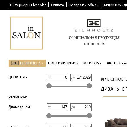
Интерьеры Eichholtz
Оплата
Возврат и обмен
Акции и скид
ОФИЦИАЛЬНАЯ ПРОДУКЦИЯ
EICHHOLTZ
EICHHOLTZ
СВЕТИЛЬНИКИ
МЕБЕЛЬ
АКСЕССУА
ЦЕНА, РУБ
от
до
EICHHOLT
ДИВАНЫ С 
РАЗМЕРЫ:
>
Диаметр, см
от
до