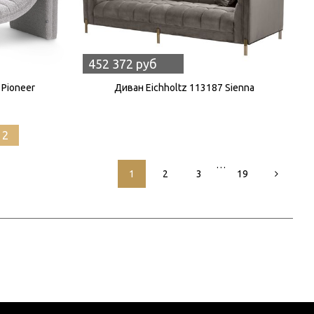
452 372 руб
 Pioneer
Диван Eichholtz 113187 Sienna
12
…
1
2
3
19