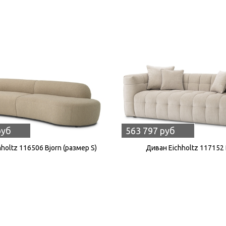
руб
563 797 руб
holtz 116506 Bjorn (размер S)
Диван Eichholtz 117152