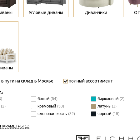
иваны
Угловые диваны
Диванчики
От
диваны
 в пути на склад в Москве
полный ассортимент
А:
белый
бирюзовый
3)
(54)
(2)
й
кремовый
латунь
(2)
(53)
(1)
слоновая кость
черный
(32)
(19)
 ПАРАМЕТРЫ
(1)