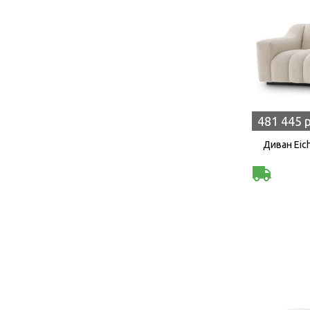
481 445 
Диван Eich