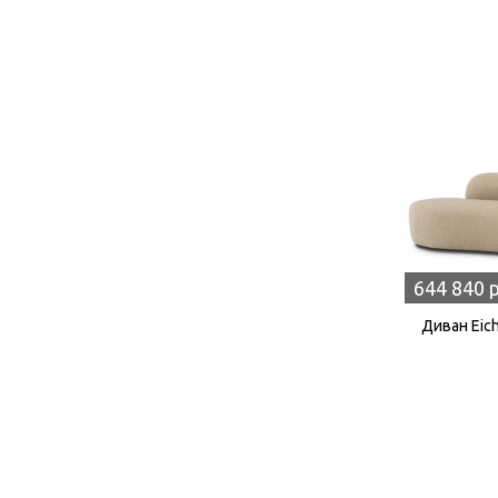
644 840 
Диван Eich