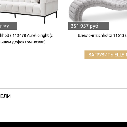
351 957 руб
просу
hholtz 113478 Aurelio right (с
Шезлонг Eichholtz 116132
льшим дефектом ножки)
ЗАГРУЗИТЬ ЕЩЕ 
РЕЛИ