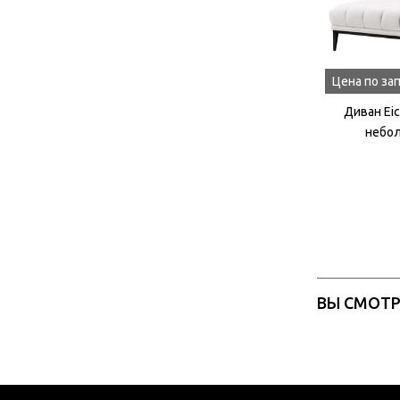
Цена по за
Диван Eic
небо
ВЫ СМОТ