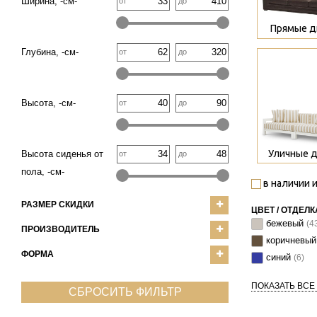
Ширина, -см-
от
до
Прямые д
Глубина, -см-
от
до
>
Высота, -см-
от
до
Уличные 
Высота сиденья от
от
до
пола, -см-
в наличии и
РАЗМЕР СКИДКИ
ЦВЕТ / ОТДЕЛК
бежевый
(4
ПРОИЗВОДИТЕЛЬ
коричневы
ФОРМА
синий
(6)
ПОКАЗАТЬ ВСЕ
СБРОСИТЬ ФИЛЬТР