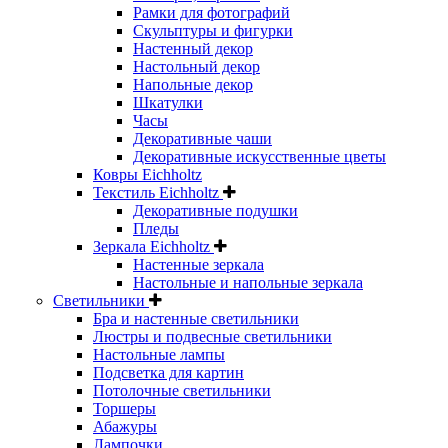
Рамки для фотографий
Скульптуры и фигурки
Настенный декор
Настольный декор
Напольные декор
Шкатулки
Часы
Декоративные чаши
Декоративные искусственные цветы
Ковры Eichholtz
Текстиль Eichholtz
Декоративные подушки
Пледы
Зеркала Eichholtz
Настенные зеркала
Настольные и напольные зеркала
Светильники
Бра и настенные светильники
Люстры и подвесные светильники
Настольные лампы
Подсветка для картин
Потолочные светильники
Торшеры
Абажуры
Лампочки