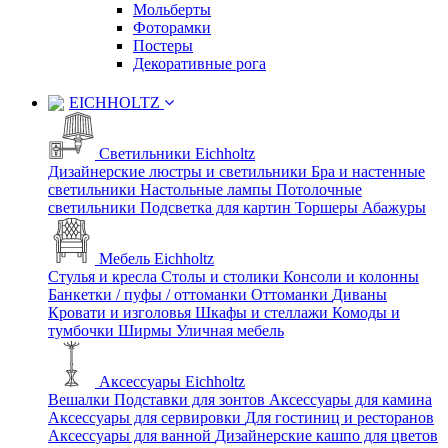
Мольберты
Фоторамки
Постеры
Декоративные рога
EICHHOLTZ
Светильники Eichholtz
Дизайнерские люстры и светильники
Бра и настенные
светильники
Настольные лампы
Потолочные
светильники
Подсветка для картин
Торшеры
Абажуры
Мебель Eichholtz
Стулья и кресла
Столы и столики
Консоли и колонны
Банкетки / пуфы / оттоманки
Оттоманки
Диваны
Кровати и изголовья
Шкафы и стеллажи
Комоды и
тумбочки
Ширмы
Уличная мебель
Аксессуары Eichholtz
Вешалки
Подставки для зонтов
Аксессуары для камина
Аксессуары для сервировки
Для гостиниц и ресторанов
Аксессуары для ванной
Дизайнерские кашпо для цветов