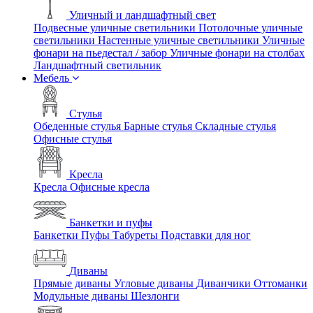
Уличный и ландшафтный свет
Подвесные уличные светильники
Потолочные уличные
светильники
Настенные уличные светильники
Уличные
фонари на пьедестал / забор
Уличные фонари на столбах
Ландшафтный светильник
Мебель
Стулья
Обеденные стулья
Барные стулья
Складные стулья
Офисные стулья
Кресла
Кресла
Офисные кресла
Банкетки и пуфы
Банкетки
Пуфы
Табуреты
Подставки для ног
Диваны
Прямые диваны
Угловые диваны
Диванчики
Оттоманки
Модульные диваны
Шезлонги