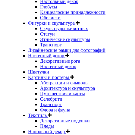
Настольный декор
Глобусы
Канцелярские принадлежности
Обелиски
Фигурки и скульптура
Скульптуры животных
Статуи
Этнические скульптуры
Транспорт
Дизайнерские рамки для фотографий
Настенный декор
Декоративные рога
Настенный декор
Шкатулки
Картины и постеры
Абстракции и символы
Архитектура и скульптура
Путешествия и карты
Селебрити
Транспорт
Флора и фауна
Текстиль
Декоративные подушки
Пледы
Напольный декор