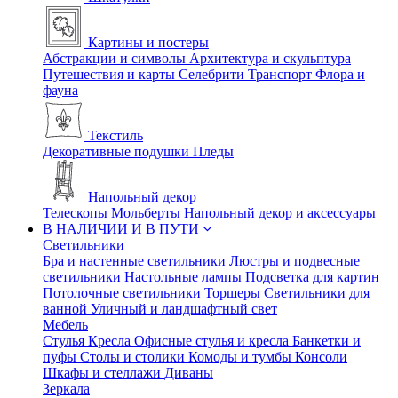
Картины и постеры
Абстракции и символы
Архитектура и скульптура
Путешествия и карты
Селебрити
Транспорт
Флора и
фауна
Текстиль
Декоративные подушки
Пледы
Напольный декор
Телескопы
Мольберты
Напольный декор и аксессуары
В НАЛИЧИИ И В ПУТИ
Светильники
Бра и настенные светильники
Люстры и подвесные
светильники
Настольные лампы
Подсветка для картин
Потолочные светильники
Торшеры
Светильники для
ванной
Уличный и ландшафтный свет
Мебель
Стулья
Кресла
Офисные стулья и кресла
Банкетки и
пуфы
Столы и столики
Комоды и тумбы
Консоли
Шкафы и стеллажи
Диваны
Зеркала