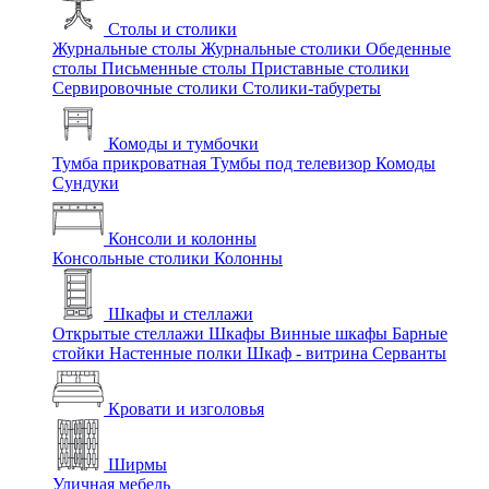
Столы и столики
Журнальные столы
Журнальные столики
Обеденные
столы
Письменные столы
Приставные столики
Сервировочные столики
Столики-табуреты
Комоды и тумбочки
Тумба прикроватная
Тумбы под телевизор
Комоды
Сундуки
Консоли и колонны
Консольные столики
Колонны
Шкафы и стеллажи
Открытые стеллажи
Шкафы
Винные шкафы
Барные
стойки
Настенные полки
Шкаф - витрина
Серванты
Кровати и изголовья
Ширмы
Уличная мебель