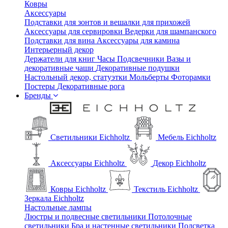
Ковры
Аксессуары
Подставки для зонтов и вешалки для прихожей
Аксессуары для сервировки
Ведерки для шампанского
Подставки для вина
Аксессуары для камина
Интерьерный декор
Держатели для книг
Часы
Подсвечники
Вазы и
декоративные чаши
Декоративные подушки
Настольный декор, статуэтки
Мольберты
Фоторамки
Постеры
Декоративные рога
Бренды
Светильники Eichholtz
Мебель Eichholtz
Аксессуары Eichholtz
Декор Eichholtz
Ковры Eichholtz
Текстиль Eichholtz
Зеркала Eichholtz
Настольные лампы
Люстры и подвесные светильники
Потолочные
светильники
Бра и настенные светильники
Подсветка