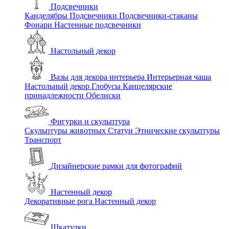
Подсвечники
Канделябры
Подсвечники
Подсвечники-стаканы
Фонари
Настенные подсвечники
Настольный декор
Вазы для декора интерьера
Интерьерная чаша
Настольный декор
Глобусы
Канцелярские
принадлежности
Обелиски
Фигурки и скульптура
Скульптуры животных
Статуи
Этнические скульптуры
Транспорт
Дизайнерские рамки для фотографий
Настенный декор
Декоративные рога
Настенный декор
Шкатулки