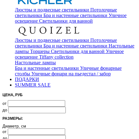
Люстры и подвесные светильники
Потолочные
светильники
Бра и настенные светильники
Уличное
освещение
Светильники для ванной
Люстры и подвесные светильники
Потолочные
светильники
Бра и настенные светильники
Настольные
лампы
Торшеры
Светильники для ванной
Уличное
освещение
Tiffany collection
Настольные лампы
Бра и настенные светильники
Уличные фонарные
столбы
Уличные фонари на пьедестал / забор
ПОДАРКИ
SUMMER SALE
ЦЕНА, РУБ
от
до
РАЗМЕРЫ:
Диаметр, см
от
до