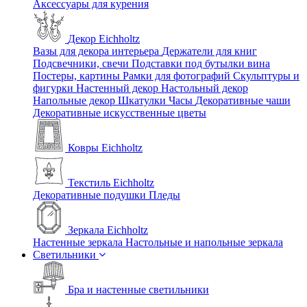
Аксессуары для курения
Декор Eichholtz
Вазы для декора интерьера
Держатели для книг
Подсвечники, свечи
Подставки под бутылки вина
Постеры, картины
Рамки для фотографий
Скульптуры и
фигурки
Настенный декор
Настольный декор
Напольные декор
Шкатулки
Часы
Декоративные чаши
Декоративные искусственные цветы
Ковры Eichholtz
Текстиль Eichholtz
Декоративные подушки
Пледы
Зеркала Eichholtz
Настенные зеркала
Настольные и напольные зеркала
Светильники
Бра и настенные светильники