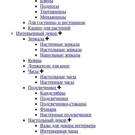
Блюда
Подносы
Тортовницы
Менажницы
Для гостиниц и ресторанов
Кашпо для растений
Интерьерный декор
Зеркала
Настенные зеркала
Настольные зеркала
Напольные зеркала
Ковры
Держатели для книг
Часы
Настольные часы
Настенные часы
Подсвечники
Канделябры
Подсвечники
Подсвечники-стаканы
Фонари
Настенные подсвечники
Настольный декор
Вазы для декора интерьера
Интерьерная чаша