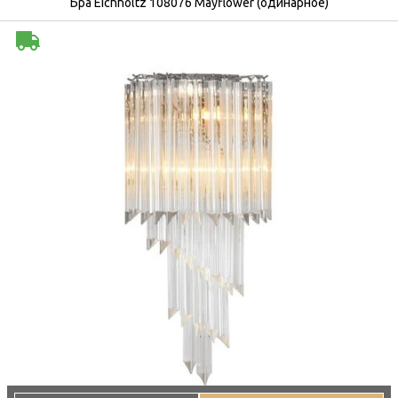
Бра Eichholtz 108076 Mayflower (одинарное)