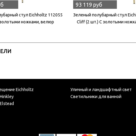
уб
93 119 руб
убарный стул Eichholtz 112055
Зеленый полубарный стул Eich
с золотыми ножками, велюр
Cliff (2 шт.) С золотыми нож
РЕЛИ
ещение Eichholtz
Уличный и ландшафтный свет
Hinkley
Светильники для ванной
Elstead