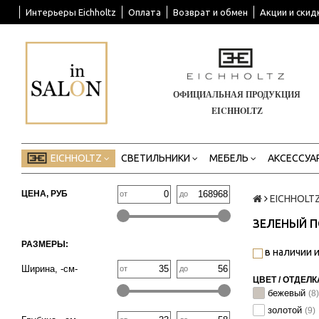
Интерьеры Eichholtz
Оплата
Возврат и обмен
Акции и скид
ОФИЦИАЛЬНАЯ ПРОДУКЦИЯ
EICHHOLTZ
EICHHOLTZ
СВЕТИЛЬНИКИ
МЕБЕЛЬ
АКСЕССУА
ЦЕНА, РУБ
от
до
EICHHOLT
ЗЕЛЕНЫЙ 
РАЗМЕРЫ:
в наличии и
Ширина, -см-
от
до
ЦВЕТ / ОТДЕЛК
бежевый
(8)
золотой
(9)