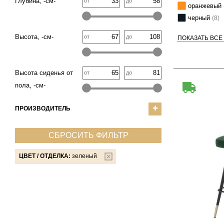
Глубина, -см-
от
до
оранжевый
черный
(8)
Высота, -см-
от
до
ПОКАЗАТЬ ВСЕ
Высота сиденья от
от
до
пола, -см-
ПРОИЗВОДИТЕЛЬ
СБРОСИТЬ ФИЛЬТР
ЦВЕТ / ОТДЕЛКА:
зеленый