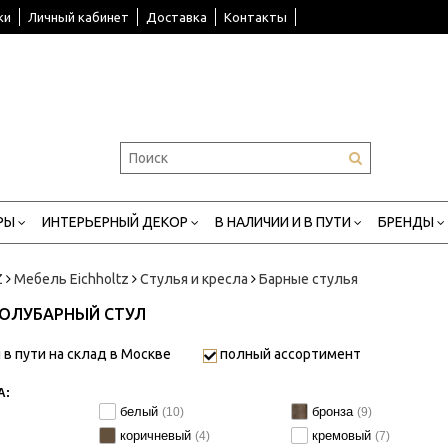
ки
Личный кабинет
Доставка
Контакты
РЫ
ИНТЕРЬЕРНЫЙ ДЕКОР
В НАЛИЧИИ И В ПУТИ
БРЕНДЫ
Z
Мебель Eichholtz
Стулья и кресла
Барные стулья
ПОЛУБАРНЫЙ СТУЛ
 в пути на склад в Москве
полный ассортимент
А:
белый
бронза
(10)
(9)
коричневый
кремовый
(4)
(7)