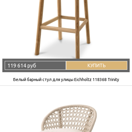
119 614 руб
КУПИТЬ
Белый барный стул для улицы Eichholtz 118368 Trinity