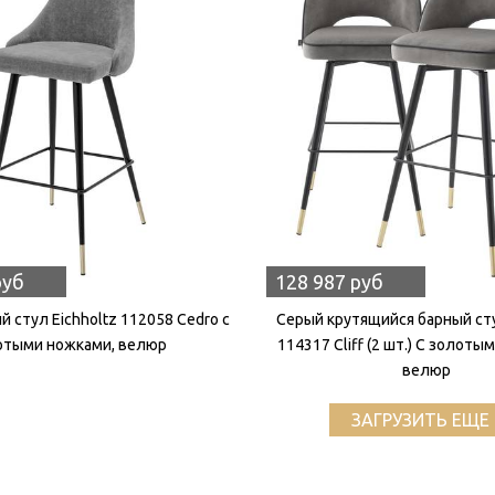
руб
128 987 руб
 стул Eichholtz 112058 Cedro с
Серый крутящийся барный сту
отыми ножками, велюр
114317 Cliff (2 шт.) С золоты
велюр
ЗАГРУЗИТЬ ЕЩЕ 