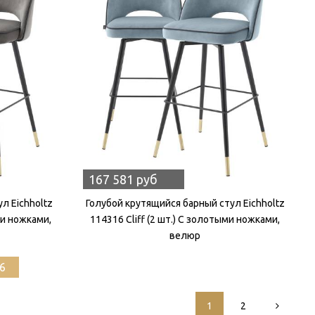
167 581 руб
л Eichholtz
Голубой крутящийся барный стул Eichholtz
ми ножками,
114316 Cliff (2 шт.) С золотыми ножками,
велюр
6
1
2