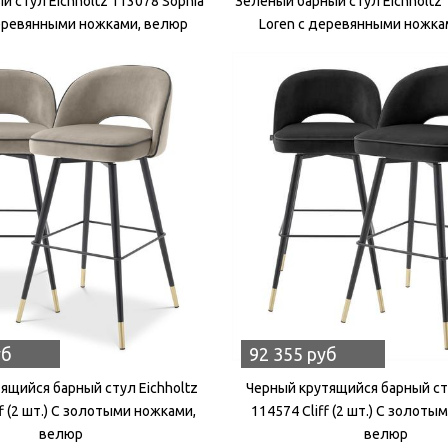
й стул Eichholtz 113078 Sophia
Зеленый барный стул Eichholtz 
деревянными ножками, велюр
Loren с деревянными ножка
уб
92 355 руб
ящийся барный стул Eichholtz
Черный крутящийся барный сту
ff (2 шт.) С золотыми ножками,
114574 Cliff (2 шт.) С золоты
велюр
велюр