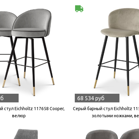
уб
68 534 руб
 стул Eichholtz 117658 Cooper,
Серый барный стул Eichholtz 11
велюр
золотыми ножками, в