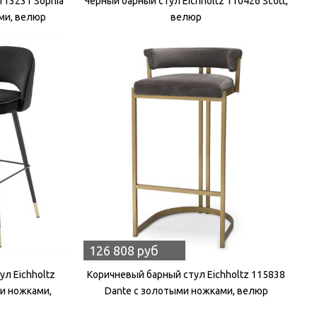
113231 Sophia
Черный барный стул Eichholtz 110426 Scott,
ми, велюр
велюр
126 808 руб
л Eichholtz
Коричневый барный стул Eichholtz 115838
ми ножками,
Dante с золотыми ножками, велюр