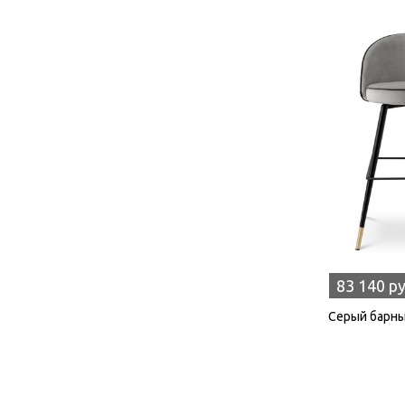
83 140 р
Серый барный