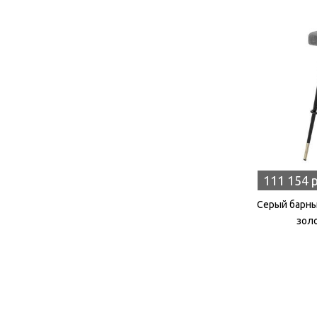
111 154 
Серый барный
зол