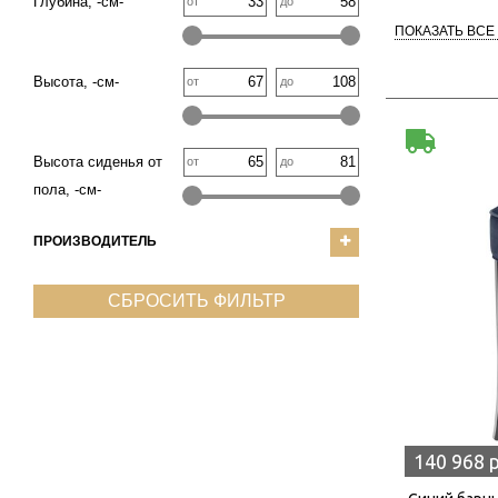
Глубина, -см-
от
до
ПОКАЗАТЬ ВСЕ
Высота, -см-
от
до
Высота сиденья от
от
до
пола, -см-
ПРОИЗВОДИТЕЛЬ
СБРОСИТЬ ФИЛЬТР
140 968 