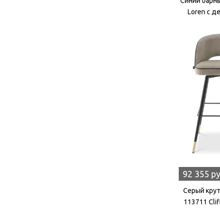
Синий барны
Loren с 
92 355 р
Серый крут
113711 Cli