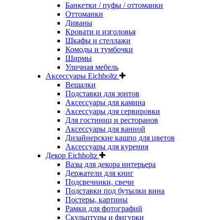
Банкетки / пуфы / оттоманки
Оттоманки
Диваны
Кровати и изголовья
Шкафы и стеллажи
Комоды и тумбочки
Ширмы
Уличная мебель
Аксессуары Eichholtz
Вешалки
Подставки для зонтов
Аксессуары для камина
Аксессуары для сервировки
Для гостиниц и ресторанов
Аксессуары для ванной
Дизайнерские кашпо для цветов
Аксессуары для курения
Декор Eichholtz
Вазы для декора интерьера
Держатели для книг
Подсвечники, свечи
Подставки под бутылки вина
Постеры, картины
Рамки для фотографий
Скульптуры и фигурки