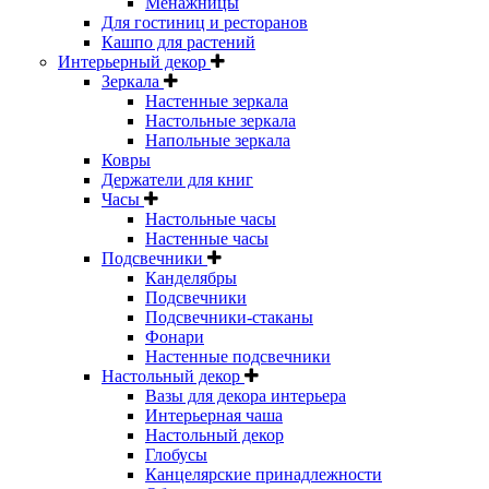
Менажницы
Для гостиниц и ресторанов
Кашпо для растений
Интерьерный декор
Зеркала
Настенные зеркала
Настольные зеркала
Напольные зеркала
Ковры
Держатели для книг
Часы
Настольные часы
Настенные часы
Подсвечники
Канделябры
Подсвечники
Подсвечники-стаканы
Фонари
Настенные подсвечники
Настольный декор
Вазы для декора интерьера
Интерьерная чаша
Настольный декор
Глобусы
Канцелярские принадлежности