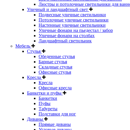
Люстры и потолочные светильники для ванн
Уличный и ландшафтный свет
Подвесные уличные светильники
Потолочные уличные светильники
Настенные уличные светильники
Уличные фонари на пьедестал / забор
Уличные фонари на столбах
Ландшафтный светильник
Мебель
Стулья
Обеденные стулья
Барные стулья
Складные стулья
Офисные стулья
Кресла
Кресла
Офисные кресла
Банкетки и пуфы
Банкетки
Пуфы
Табуреты
Подставки для ног
Диваны
Прямые диваны
Угловые диваны