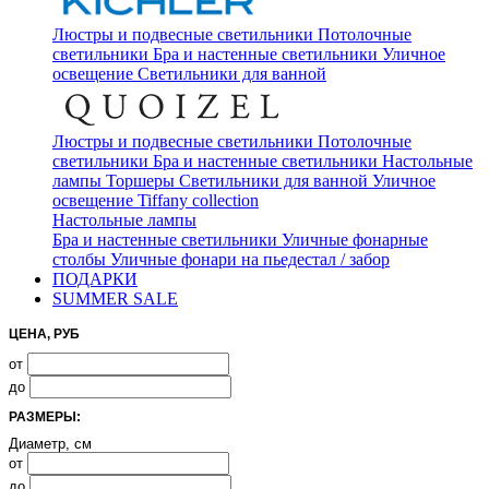
Люстры и подвесные светильники
Потолочные
светильники
Бра и настенные светильники
Уличное
освещение
Светильники для ванной
Люстры и подвесные светильники
Потолочные
светильники
Бра и настенные светильники
Настольные
лампы
Торшеры
Светильники для ванной
Уличное
освещение
Tiffany collection
Настольные лампы
Бра и настенные светильники
Уличные фонарные
столбы
Уличные фонари на пьедестал / забор
ПОДАРКИ
SUMMER SALE
ЦЕНА, РУБ
от
до
РАЗМЕРЫ:
Диаметр, см
от
до