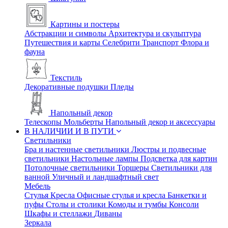
Картины и постеры
Абстракции и символы
Архитектура и скульптура
Путешествия и карты
Селебрити
Транспорт
Флора и
фауна
Текстиль
Декоративные подушки
Пледы
Напольный декор
Телескопы
Мольберты
Напольный декор и аксессуары
В НАЛИЧИИ И В ПУТИ
Светильники
Бра и настенные светильники
Люстры и подвесные
светильники
Настольные лампы
Подсветка для картин
Потолочные светильники
Торшеры
Светильники для
ванной
Уличный и ландшафтный свет
Мебель
Стулья
Кресла
Офисные стулья и кресла
Банкетки и
пуфы
Столы и столики
Комоды и тумбы
Консоли
Шкафы и стеллажи
Диваны
Зеркала