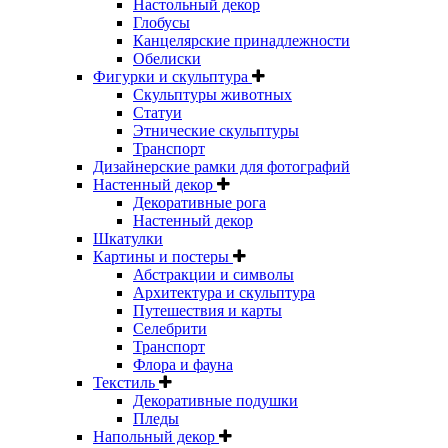
Настольный декор
Глобусы
Канцелярские принадлежности
Обелиски
Фигурки и скульптура
Скульптуры животных
Статуи
Этнические скульптуры
Транспорт
Дизайнерские рамки для фотографий
Настенный декор
Декоративные рога
Настенный декор
Шкатулки
Картины и постеры
Абстракции и символы
Архитектура и скульптура
Путешествия и карты
Селебрити
Транспорт
Флора и фауна
Текстиль
Декоративные подушки
Пледы
Напольный декор