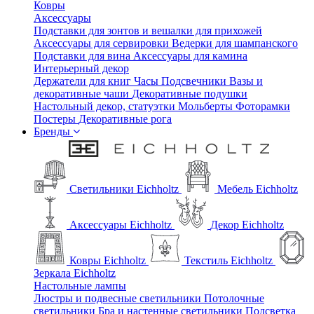
Ковры
Аксессуары
Подставки для зонтов и вешалки для прихожей
Аксессуары для сервировки
Ведерки для шампанского
Подставки для вина
Аксессуары для камина
Интерьерный декор
Держатели для книг
Часы
Подсвечники
Вазы и
декоративные чаши
Декоративные подушки
Настольный декор, статуэтки
Мольберты
Фоторамки
Постеры
Декоративные рога
Бренды
Светильники Eichholtz
Мебель Eichholtz
Аксессуары Eichholtz
Декор Eichholtz
Ковры Eichholtz
Текстиль Eichholtz
Зеркала Eichholtz
Настольные лампы
Люстры и подвесные светильники
Потолочные
светильники
Бра и настенные светильники
Подсветка