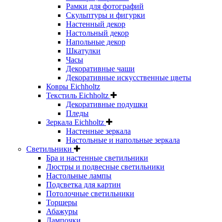
Рамки для фотографий
Скульптуры и фигурки
Настенный декор
Настольный декор
Напольные декор
Шкатулки
Часы
Декоративные чаши
Декоративные искусственные цветы
Ковры Eichholtz
Текстиль Eichholtz
Декоративные подушки
Пледы
Зеркала Eichholtz
Настенные зеркала
Настольные и напольные зеркала
Светильники
Бра и настенные светильники
Люстры и подвесные светильники
Настольные лампы
Подсветка для картин
Потолочные светильники
Торшеры
Абажуры
Лампочки