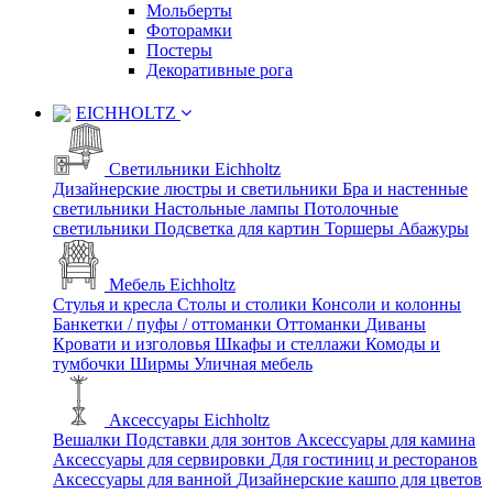
Мольберты
Фоторамки
Постеры
Декоративные рога
EICHHOLTZ
Светильники Eichholtz
Дизайнерские люстры и светильники
Бра и настенные
светильники
Настольные лампы
Потолочные
светильники
Подсветка для картин
Торшеры
Абажуры
Мебель Eichholtz
Стулья и кресла
Столы и столики
Консоли и колонны
Банкетки / пуфы / оттоманки
Оттоманки
Диваны
Кровати и изголовья
Шкафы и стеллажи
Комоды и
тумбочки
Ширмы
Уличная мебель
Аксессуары Eichholtz
Вешалки
Подставки для зонтов
Аксессуары для камина
Аксессуары для сервировки
Для гостиниц и ресторанов
Аксессуары для ванной
Дизайнерские кашпо для цветов