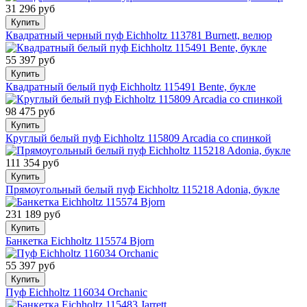
31 296 руб
Купить
Квадратный черный пуф Eichholtz 113781 Burnett, велюр
55 397 руб
Купить
Квадратный белый пуф Eichholtz 115491 Bente, букле
98 475 руб
Купить
Круглый белый пуф Eichholtz 115809 Arcadia со спинкой
111 354 руб
Купить
Прямоугольный белый пуф Eichholtz 115218 Adonia, букле
231 189 руб
Купить
Банкетка Eichholtz 115574 Bjorn
55 397 руб
Купить
Пуф Eichholtz 116034 Orchanic