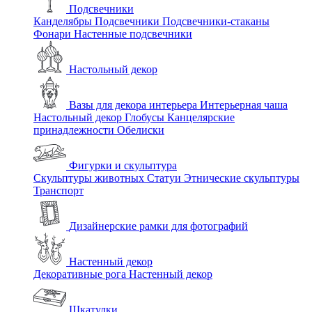
Подсвечники
Канделябры
Подсвечники
Подсвечники-стаканы
Фонари
Настенные подсвечники
Настольный декор
Вазы для декора интерьера
Интерьерная чаша
Настольный декор
Глобусы
Канцелярские
принадлежности
Обелиски
Фигурки и скульптура
Скульптуры животных
Статуи
Этнические скульптуры
Транспорт
Дизайнерские рамки для фотографий
Настенный декор
Декоративные рога
Настенный декор
Шкатулки