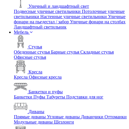
Уличный и ландшафтный свет
Подвесные уличные светильники
Потолочные уличные
светильники
Настенные уличные светильники
Уличные
фонари на пьедестал / забор
Уличные фонари на столбах
Ландшафтный светильник
Мебель
Стулья
Обеденные стулья
Барные стулья
Складные стулья
Офисные стулья
Кресла
Кресла
Офисные кресла
Банкетки и пуфы
Банкетки
Пуфы
Табуреты
Подставки для ног
Диваны
Прямые диваны
Угловые диваны
Диванчики
Оттоманки
Модульные диваны
Шезлонги