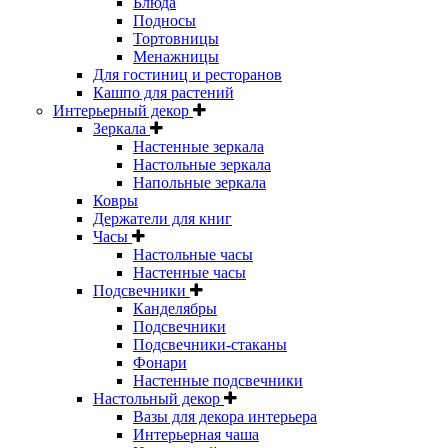
Блюда
Подносы
Тортовницы
Менажницы
Для гостиниц и ресторанов
Кашпо для растений
Интерьерный декор
Зеркала
Настенные зеркала
Настольные зеркала
Напольные зеркала
Ковры
Держатели для книг
Часы
Настольные часы
Настенные часы
Подсвечники
Канделябры
Подсвечники
Подсвечники-стаканы
Фонари
Настенные подсвечники
Настольный декор
Вазы для декора интерьера
Интерьерная чаша