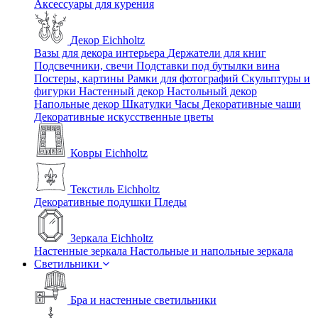
Аксессуары для курения
Декор Eichholtz
Вазы для декора интерьера
Держатели для книг
Подсвечники, свечи
Подставки под бутылки вина
Постеры, картины
Рамки для фотографий
Скульптуры и
фигурки
Настенный декор
Настольный декор
Напольные декор
Шкатулки
Часы
Декоративные чаши
Декоративные искусственные цветы
Ковры Eichholtz
Текстиль Eichholtz
Декоративные подушки
Пледы
Зеркала Eichholtz
Настенные зеркала
Настольные и напольные зеркала
Светильники
Бра и настенные светильники