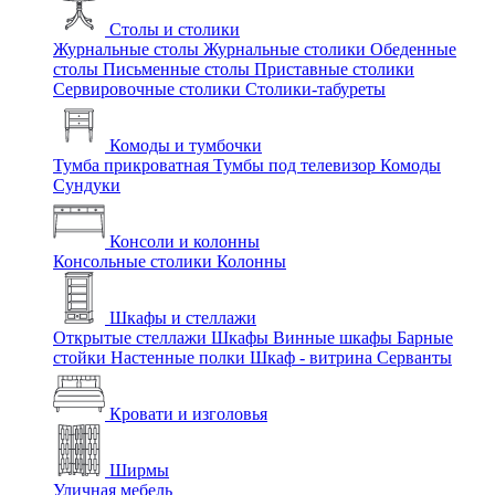
Столы и столики
Журнальные столы
Журнальные столики
Обеденные
столы
Письменные столы
Приставные столики
Сервировочные столики
Столики-табуреты
Комоды и тумбочки
Тумба прикроватная
Тумбы под телевизор
Комоды
Сундуки
Консоли и колонны
Консольные столики
Колонны
Шкафы и стеллажи
Открытые стеллажи
Шкафы
Винные шкафы
Барные
стойки
Настенные полки
Шкаф - витрина
Серванты
Кровати и изголовья
Ширмы
Уличная мебель