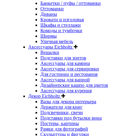
Банкетки / пуфы / оттоманки
Оттоманки
Диваны
Кровати и изголовья
Шкафы и стеллажи
Комоды и тумбочки
Ширмы
Уличная мебель
Аксессуары Eichholtz
Вешалки
Подставки для зонтов
Аксессуары для камина
Аксессуары для сервировки
Для гостиниц и ресторанов
Аксессуары для ванной
Дизайнерские кашпо для цветов
Аксессуары для курения
Декор Eichholtz
Вазы для декора интерьера
Держатели для книг
Подсвечники, свечи
Подставки под бутылки вина
Постеры, картины
Рамки для фотографий
Скульптуры и фигурки