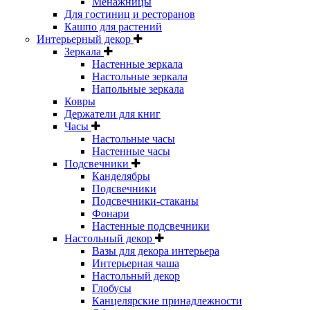
Менажницы
Для гостиниц и ресторанов
Кашпо для растений
Интерьерный декор
Зеркала
Настенные зеркала
Настольные зеркала
Напольные зеркала
Ковры
Держатели для книг
Часы
Настольные часы
Настенные часы
Подсвечники
Канделябры
Подсвечники
Подсвечники-стаканы
Фонари
Настенные подсвечники
Настольный декор
Вазы для декора интерьера
Интерьерная чаша
Настольный декор
Глобусы
Канцелярские принадлежности