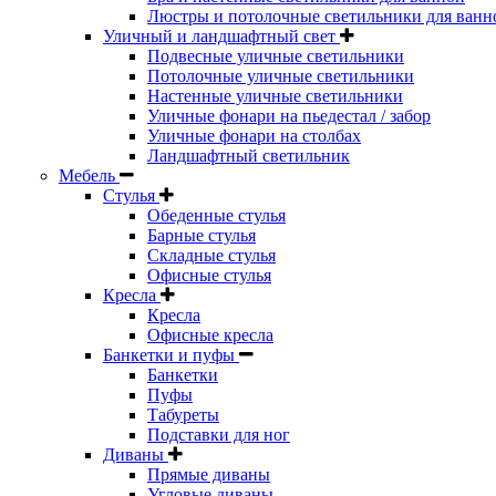
Люстры и потолочные светильники для ванн
Уличный и ландшафтный свет
Подвесные уличные светильники
Потолочные уличные светильники
Настенные уличные светильники
Уличные фонари на пьедестал / забор
Уличные фонари на столбах
Ландшафтный светильник
Мебель
Стулья
Обеденные стулья
Барные стулья
Складные стулья
Офисные стулья
Кресла
Кресла
Офисные кресла
Банкетки и пуфы
Банкетки
Пуфы
Табуреты
Подставки для ног
Диваны
Прямые диваны
Угловые диваны